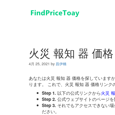
コ
ン
テ
ン
ツ
へ
ス
キ
火災 報知 器 価格
ッ
プ
4月 25, 2021
by
昌伊橋
あなたは火災 報知 器 価格を探していま
ります。 これで、火災 報知 器 価格リン
以下の公式リンクから
火災 報
Step 1.
公式ウェブサイトのページを
Step 2.
それでもアクセスできない場
Step 3.
ださい。