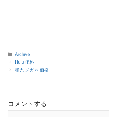
カ
Archive
テ
投
Hulu 価格
ゴ
稿
和光 メガネ 価格
リ
ナ
ー
ビ
ゲ
ー
シ
コメントする
ョ
コ
ン