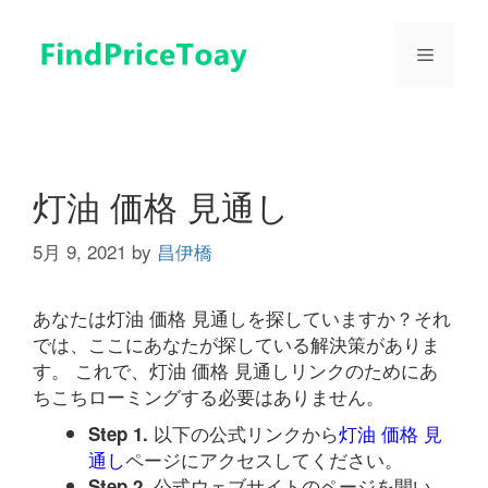
コ
ン
メ
テ
ン
ツ
ニ
へ
ス
ュ
キ
灯油 価格 見通し
ッ
プ
5月 9, 2021
by
昌伊橋
ー
あなたは灯油 価格 見通しを探していますか？それ
では、ここにあなたが探している解決策がありま
す。 これで、灯油 価格 見通しリンクのためにあ
ちこちローミングする必要はありません。
以下の公式リンクから
灯油 価格 見
Step 1.
通し
ページにアクセスしてください。
公式ウェブサイトのページを開い
Step 2.