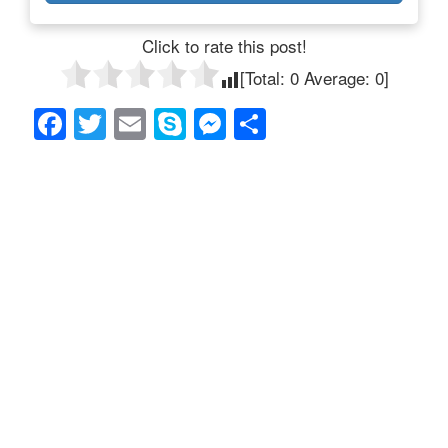
Click to rate this post!
[Total:
0
Average:
0
]
F
T
E
S
M
共
a
wi
m
ky
e
有
c
tt
ail
p
ss
e
er
e
e
b
n
o
g
o
er
k