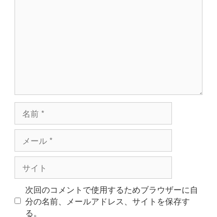
メ
ン
ト
名
前
メ
ー
ル
サ
イ
ト
次回のコメントで使用するためブラウザーに自
分の名前、メールアドレス、サイトを保存す
る。