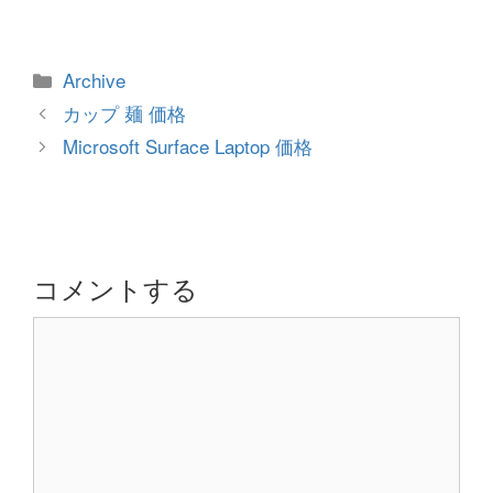
カ
Archive
テ
投
カップ 麺 価格
ゴ
稿
Microsoft Surface Laptop 価格
リ
ナ
ー
ビ
ゲ
ー
シ
コメントする
ョ
コ
ン
メ
ン
ト