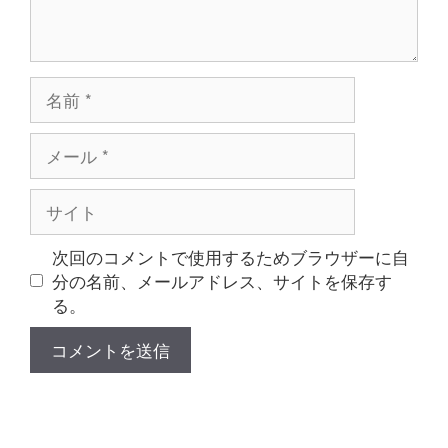
名
前
メ
ー
ル
サ
イ
ト
次回のコメントで使用するためブラウザーに自
分の名前、メールアドレス、サイトを保存す
る。