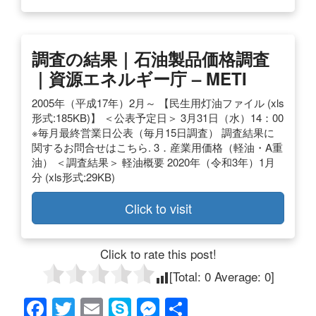
調査の結果｜石油製品価格調査
｜資源エネルギー庁 – METI
2005年（平成17年）2月～ 【民生用灯油ファイル (xls
形式:185KB)】 ＜公表予定日＞ 3月31日（水）14：00
※毎月最終営業日公表（毎月15日調査） 調査結果に
関するお問合せはこちら. 3．産業用価格（軽油・A重
油） ＜調査結果＞ 軽油概要 2020年（令和3年）1月
分 (xls形式:29KB)
Click to visit
Click to rate this post!
[Total:
0
Average:
0
]
F
T
E
S
M
共