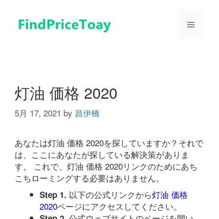
コ
ン
メ
テ
ン
ツ
ニ
へ
ス
ュ
キ
灯油 価格 2020
ッ
プ
5月 17, 2021
by
昌伊橋
ー
あなたは灯油 価格 2020を探していますか？それで
は、ここにあなたが探している解決策がありま
す。 これで、灯油 価格 2020リンクのためにあち
こちローミングする必要はありません。
以下の公式リンクから
灯油 価格
Step 1.
2020
ページにアクセスしてください。
公式ウェブサイトのページを開い
Step 2.