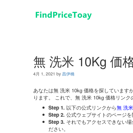
コ
ン
テ
ン
ツ
へ
ス
キ
無 洗米 10Kg 価
ッ
プ
4月 1, 2021
by
昌伊橋
あなたは無 洗米 10kg 価格を探してい
ります。 これで、無 洗米 10kg 価格
以下の公式リンクから
無 洗米
Step 1.
公式ウェブサイトのページを
Step 2.
それでもアクセスできない場
Step 3.
ださい。