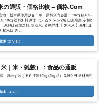
洗米の通販・価格比較 – 価格.com
産地：栃木県使用割合：単一原料米内容量： 10kg 精米年
米 10kg 送料無料 新米 はえぬき 5kg×2袋 山形県産 令和2
道・沖縄は追加送料. 無洗米. 名称:精米【 無洗米 】産地:山
 精米日:袋 …
lick to visit
（白米｜米・雑穀）：食品の通販
洗わず炊ける近江米10kg (5kg×2） 3,980 円 送料無料
lick to visit