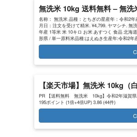
無洗米 10kg 送料無料 – 無
名称： 無洗米 品種：とちぎの星産年：令和2年
月日：注文を受けて精米. ¥4,799. ヤマシチ. 無洗
年産 1等米 米 10キロ お米 あすつく 食品 北海
形県 / 単一原料米品種:はえぬき生産年:令和2年産
C
【楽天市場】無洗米 10kg
PR 【送料無料 無洗米 10kg】令和2年滋賀県産 
195ポイント (1倍+4倍UP) 3.86 (44件)
C