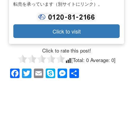
転売を承っています（別サイトにリンク）。
Click to visit
Click to rate this post!
[Total:
0
Average:
0
]
F
T
E
S
M
共
a
wi
m
ky
e
有
c
tt
ail
p
ss
e
er
e
e
b
n
o
g
o
er