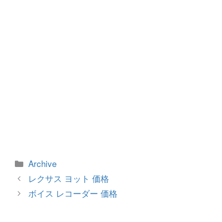
k
カ
Archive
テ
投
レクサス ヨット 価格
ゴ
稿
ボイス レコーダー 価格
リ
ナ
ー
ビ