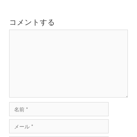
ゲ
ー
シ
コメントする
ョ
コ
ン
メ
ン
ト
名
前
メ
ー