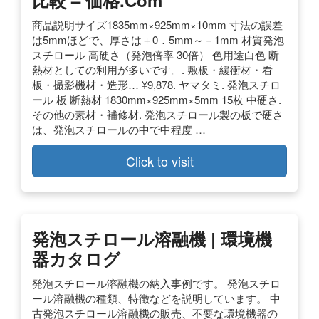
商品説明サイズ1835mm×925mm×10mm 寸法の誤差
は5mmほどで、厚さは＋0．5mm～－1mm 材質発泡
スチロール 高硬さ（発泡倍率 30倍） 色用途白色 断
熱材としての利用が多いです。. 敷板・緩衝材・看
板・撮影機材・造形… ¥9,878. ヤマタミ. 発泡スチロ
ール 板 断熱材 1830mm×925mm×5mm 15枚 中硬さ.
その他の素材・補修材. 発泡スチロール製の板で硬さ
は、発泡スチロールの中で中程度 …
Click to visit
発泡スチロール溶融機 | 環境機
器カタログ
発泡スチロール溶融機の納入事例です。 発泡スチロ
ール溶融機の種類、特徴などを説明しています。 中
古発泡スチロール溶融機の販売、不要な環境機器の