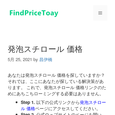
コ
ン
メ
テ
ン
ツ
ニ
へ
ス
ュ
キ
発泡スチロール 価格
ッ
プ
5月 25, 2021
by
昌伊橋
ー
あなたは発泡スチロール 価格を探していますか？
それでは、ここにあなたが探している解決策があ
ります。 これで、発泡スチロール 価格リンクのた
めにあちこちローミングする必要はありません。
以下の公式リンクから
発泡スチロー
Step 1.
ル 価格
ページにアクセスしてください。
公式ウェブサイトのページを開い
Step 2.