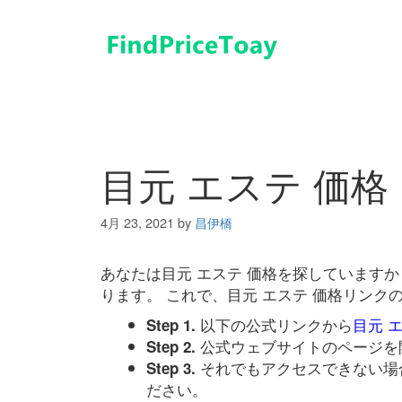
コ
ン
テ
ン
ツ
へ
ス
キ
目元 エステ 価格
ッ
プ
4月 23, 2021
by
昌伊橋
あなたは目元 エステ 価格を探しています
ります。 これで、目元 エステ 価格リン
以下の公式リンクから
目元 
Step 1.
公式ウェブサイトのページを
Step 2.
それでもアクセスできない場
Step 3.
ださい。