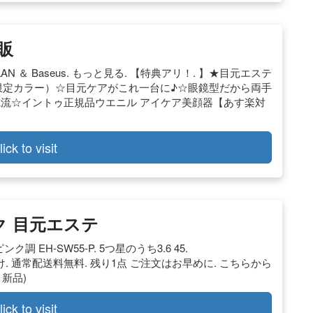
販
 ANLAN ＆ Baseus. もっと見る. 【特典アリ！. 】★目元エステ
ピンクの限定カラー）☆目元ケアがこれ一台に♪☆眼鏡型だから両手
電流☆イントゥ正規品ウエニル アイケア美顔器【あす楽対
lick to visit
ック 目元エステ
EH-SW55-P. 5つ星のうち3.6 45.
までにお届け. 通常配送料無料. 残り1点 ご注文はお早めに. こちらから
と新品)
lick to visit