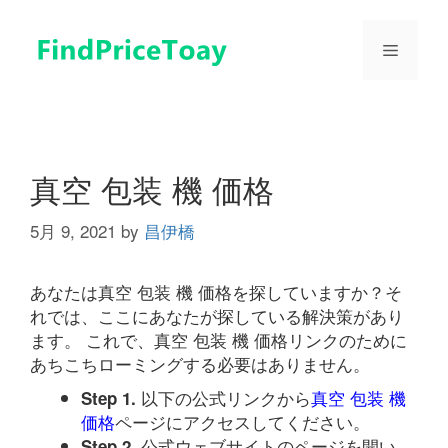
コ
ン
メ
テ
ン
ツ
ニ
へ
ス
ュ
キ
真空 包装 機 価格
ッ
プ
5月 9, 2021
by
昌伊橋
ー
あなたは真空 包装 機 価格を探していますか？そ
れでは、ここにあなたが探している解決策があり
ます。 これで、真空 包装 機 価格リンクのために
あちこちローミングする必要はありません。
以下の公式リンクから
真空 包装 機
Step 1.
価格
ページにアクセスしてください。
公式ウェブサイトのページを開い
Step 2.