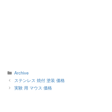
カ
Archive
テ
投
ステンレス 焼付 塗装 価格
ゴ
稿
実験 用 マウス 価格
リ
ナ
ー
ビ
ゲ
ー