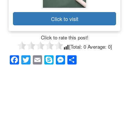
Click to visit
Click to rate this post!
[Total:
0
Average:
0
]
F
T
E
S
M
共
a
wi
m
ky
e
有
c
tt
ail
p
ss
e
er
e
e
b
n
o
g
o
er
k