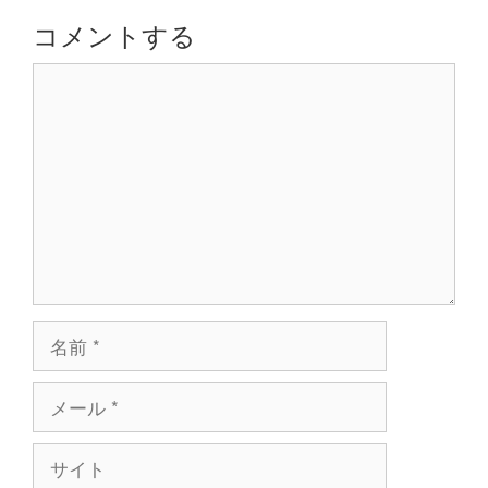
シ
コメントする
ョ
コ
ン
メ
ン
ト
名
前
メ
ー
ル
サ
イ