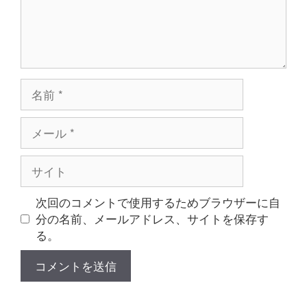
名
前
メ
ー
ル
サ
イ
ト
次回のコメントで使用するためブラウザーに自
分の名前、メールアドレス、サイトを保存す
る。