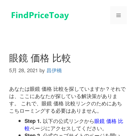
コ
ン
メ
テ
ン
ツ
ニ
へ
ス
ュ
キ
眼鏡 価格 比較
ッ
プ
5月 28, 2021
by
昌伊橋
ー
あなたは眼鏡 価格 比較を探していますか？それで
は、ここにあなたが探している解決策がありま
す。 これで、眼鏡 価格 比較リンクのためにあち
こちローミングする必要はありません。
以下の公式リンクから
眼鏡 価格 比
Step 1.
較
ページにアクセスしてください。
公式ウェブサイトのページを開い
Step 2.