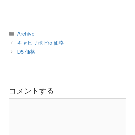
カ
Archive
テ
投
キャビリポ Pro 価格
ゴ
稿
D5 価格
リ
ナ
ー
ビ
ゲ
ー
シ
コメントする
ョ
コ
ン
メ
ン
ト