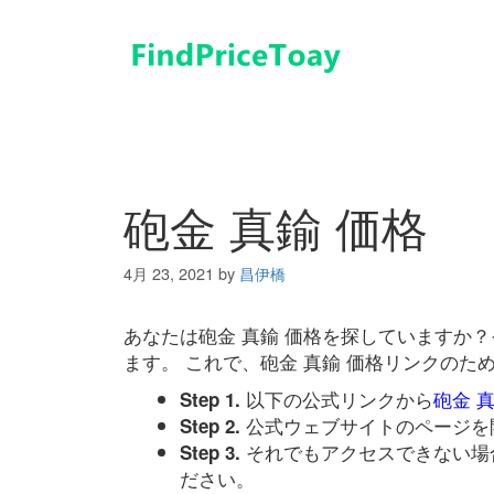
コ
ン
テ
ン
ツ
へ
ス
キ
砲金 真鍮 価格
ッ
プ
4月 23, 2021
by
昌伊橋
あなたは砲金 真鍮 価格を探していますか
ます。 これで、砲金 真鍮 価格リンクの
以下の公式リンクから
砲金 
Step 1.
公式ウェブサイトのページを
Step 2.
それでもアクセスできない場
Step 3.
ださい。