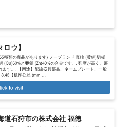
ノタロウ】
. (55種類の商品があります) ノーブランド 真鍮 (黄銅)切板
銅 (Cu)60%と亜鉛 (Zn)40%の合金です。. 強度が高く、展
ます。. 【用途】配線器具部品、ネームプレート、一般
.43【板厚公差 (mm …
lick to visit
海道石狩市の株式会社 福徳