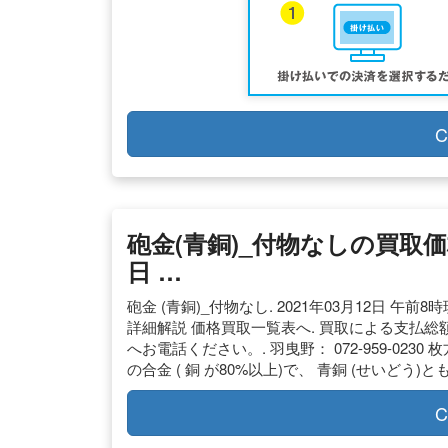
C
砲金(青銅)_付物なしの買取価格(税
日 …
砲金 (青銅)_付物なし. 2021年03月12日 午前8時
詳細解説 価格買取一覧表へ. 買取による支払総
へお電話ください。. 羽曳野： 072-959-0230 枚方：
の合金 ( 銅 が80%以上)で、 青銅 (せいどう)と
C