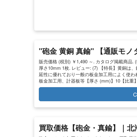
"砲金 黄銅 真鍮" 【通販モ
販売価格 (税別) ￥1,490 ～. カタログ掲載商品
厚さ10mm 1枚. レビュー: (7) 【特長】黄銅は、
延性に優れており一般の板金加工用によく使われ
板金加工用、計器板等【厚さ (mm)】10【比重】8
C
買取価格【砲金・真鍮】｜北