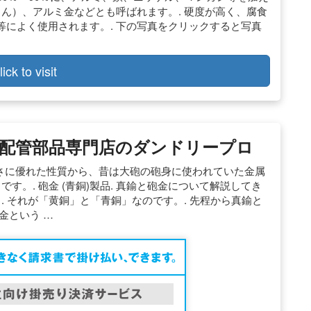
きん）、アルミ金などとも呼ばれます。. 硬度が高く、腐食
によく使用されます。. 下の写真をクリックすると写真
lick to visit
配管部品専門店のダンドリープロ
強さに優れた性質から、昔は大砲の砲身に使われていた金属
す。. 砲金 (青銅)製品. 真鍮と砲金について解説してき
. それが「黄銅」と「青銅」なのです。. 先程から真鍮と
金という …