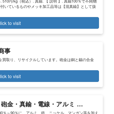
0円/kg（税込）. 真鍮. 【 説明 】. 真鍮100％で不純物
が付いているものやメッキ加工品等は【混真鍮】として扱
lick to visit
商事
を買取り、リサイクルしています。砲金は銅と錫の合金
lick to visit
銅・砲金・真鍮・電線・アルミ …
. 銅80％～90％に、アルミ、鉄、ニッケル、マンガン等を加え