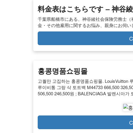
料金表はこちらです – 神谷
千葉県船橋市にある、神谷綾社会保険労務士（
金・その他雇用に関するお悩み、親身にお伺い
C
홍콩명품쇼핑몰
고퀄만 고집하는 홍콩명품쇼핑몰. LouisVuitton 루이비통 
루이비통 그랑 삭 토트백 M44733 666,500 326,5
506,500 246,500원 ; BALENCIAGA 발렌시아가 
C