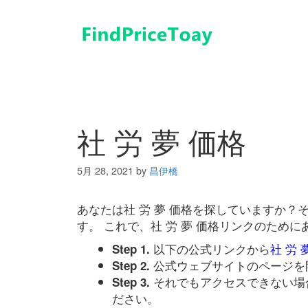
コ
ン
テ
ン
ツ
へ
ス
キ
社 労 夢 価格
ッ
プ
5月 28, 2021
by
昌伊橋
あなたは社 労 夢 価格を探していますか
す。 これで、社 労 夢 価格リンクのため
以下の公式リンクから
社 労 
Step 1.
公式ウェブサイトのページを
Step 2.
それでもアクセスできない場
Step 3.
ださい。