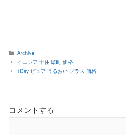
カ
Archive
テ
投
イニシア 千住 曙町 価格
ゴ
稿
1Day ピュア うるおい プラス 価格
リ
ナ
ー
ビ
ゲ
ー
シ
コメントする
ョ
コ
ン
メ