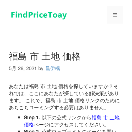
コ
ン
メ
テ
ン
ツ
ニ
へ
ス
ュ
キ
福島 市 土地 価格
ッ
プ
5月 26, 2021
by
昌伊橋
ー
あなたは福島 市 土地 価格を探していますか？そ
れでは、ここにあなたが探している解決策があり
ます。 これで、福島 市 土地 価格リンクのために
あちこちローミングする必要はありません。
以下の公式リンクから
福島 市 土地
Step 1.
価格
ページにアクセスしてください。
公式ウェブサイトのページを開い
Step 2.