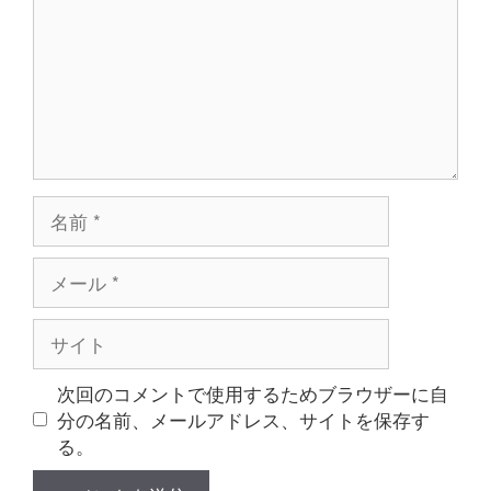
ン
ト
名
前
メ
ー
ル
サ
イ
ト
次回のコメントで使用するためブラウザーに自
分の名前、メールアドレス、サイトを保存す
る。