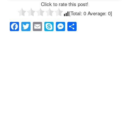
Click to rate this post!
[Total:
0
Average:
0
]
F
T
E
S
M
共
a
wi
m
ky
e
有
c
tt
ail
p
ss
e
er
e
e
b
n
o
g
o
er
k