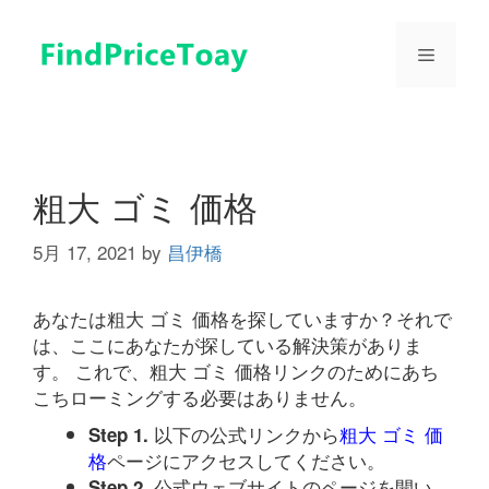
コ
ン
メ
テ
ン
ツ
ニ
へ
ス
ュ
キ
粗大 ゴミ 価格
ッ
プ
5月 17, 2021
by
昌伊橋
ー
あなたは粗大 ゴミ 価格を探していますか？それで
は、ここにあなたが探している解決策がありま
す。 これで、粗大 ゴミ 価格リンクのためにあち
こちローミングする必要はありません。
以下の公式リンクから
粗大 ゴミ 価
Step 1.
格
ページにアクセスしてください。
公式ウェブサイトのページを開い
Step 2.