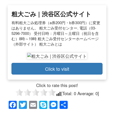
粗大ごみ | 渋谷区公式サイト
有料粗大ごみ処理券（a券200円・b券300円）に変更
はありません。 粗大ごみ受付センター. 電話（03-
5296-7000） 受付日時：月曜日～土曜日（祝日を含
む）8時～19時 粗大ごみ受付センターホームページ
（外部サイト） 粗大ごみとは
Click to visit
Click to rate this post!
[Total:
0
Average:
0
]
F
T
E
S
M
共
a
wi
m
ky
e
有