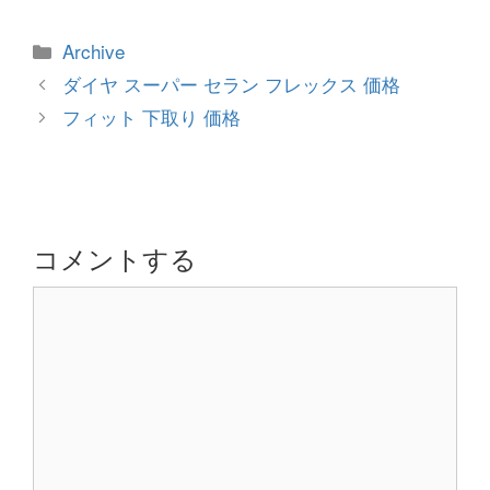
カ
Archive
テ
投
ダイヤ スーパー セラン フレックス 価格
ゴ
稿
フィット 下取り 価格
リ
ナ
ー
ビ
ゲ
ー
シ
コメントする
ョ
コ
ン
メ
ン
ト