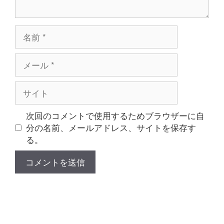
名
前
メ
ー
ル
サ
イ
ト
次回のコメントで使用するためブラウザーに自
分の名前、メールアドレス、サイトを保存す
る。