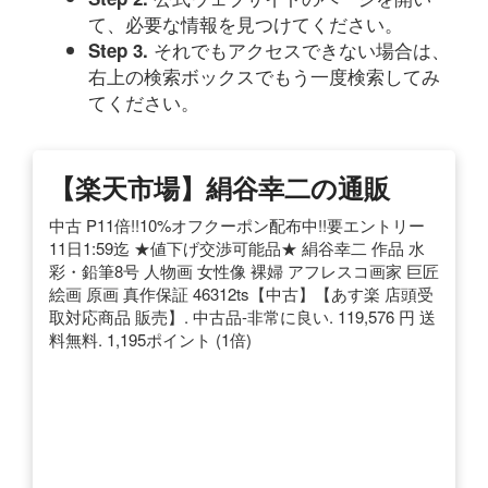
て、必要な情報を見つけてください。
それでもアクセスできない場合は、
Step 3.
右上の検索ボックスでもう一度検索してみ
てください。
【楽天市場】絹谷幸二の通販
中古 P11倍!!10%オフクーポン配布中!!要エントリー
11日1:59迄 ★値下げ交渉可能品★ 絹谷幸二 作品 水
彩・鉛筆8号 人物画 女性像 裸婦 アフレスコ画家 巨匠
絵画 原画 真作保証 46312ts【中古】【あす楽 店頭受
取対応商品 販売】. 中古品-非常に良い. 119,576 円 送
料無料. 1,195ポイント (1倍)