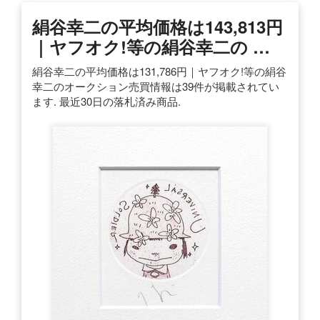
絹谷幸二の平均価格は143,813円
｜ヤフオク!等の絹谷幸二の …
絹谷幸二の平均価格は131,786円｜ヤフオク!等の絹谷
幸二のオークション売買情報は39件が掲載されてい
ます. 最近30日の落札済み商品.