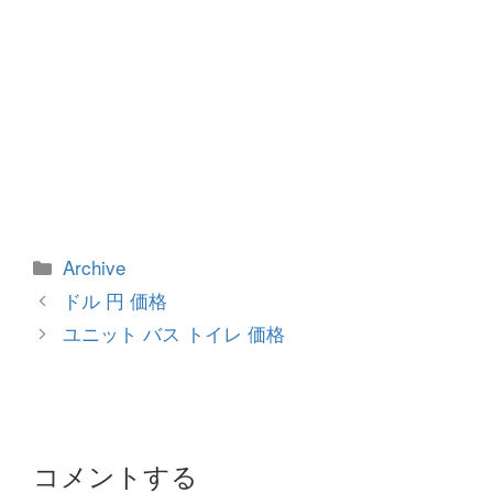
カ
Archive
テ
投
ドル 円 価格
ゴ
稿
ユニット バス トイレ 価格
リ
ナ
ー
ビ
ゲ
ー
シ
コメントする
ョ