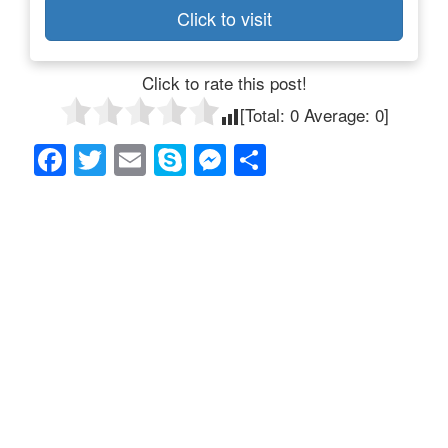
Click to visit
Click to rate this post!
[Total:
0
Average:
0
]
F
T
E
S
M
共
a
wi
m
ky
e
有
c
tt
ail
p
ss
e
er
e
e
b
n
o
g
o
er
k