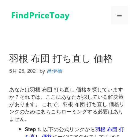
コ
ン
メ
テ
ン
ツ
ニ
へ
ス
ュ
キ
羽根 布団 打ち直し 価格
ッ
プ
5月 25, 2021
by
昌伊橋
ー
あなたは羽根 布団 打ち直し 価格を探しています
か？それでは、ここにあなたが探している解決策
があります。 これで、羽根 布団 打ち直し 価格リ
ンクのためにあちこちローミングする必要はあり
ません。
以下の公式リンクから
羽根 布団 打
Step 1.
ち直し 価格
ページにアクセスしてくださ