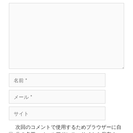
コ
ン
メ
ン
ト
名
前
メ
ー
ル
サ
イ
ト
次回のコメントで使用するためブラウザーに自