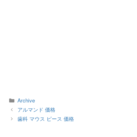
k
カ
Archive
テ
投
アルマンド 価格
ゴ
稿
歯科 マウス ピース 価格
リ
ナ
ー
ビ