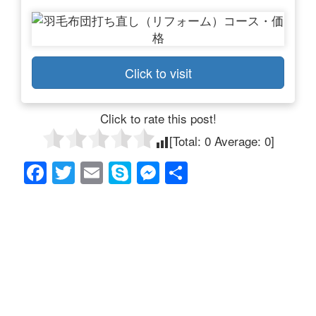
Click to visit
Click to rate this post!
[Total:
0
Average:
0
]
F
T
E
S
M
共
a
wi
m
ky
e
有
c
tt
ail
p
ss
e
er
e
e
b
n
o
g
o
er