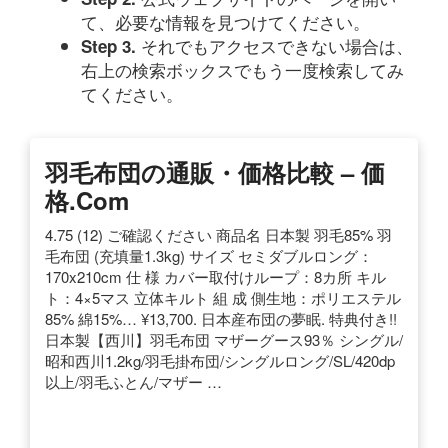
て、必要な情報を見つけてください。
それでもアクセスできない場合は、
Step 3.
右上の検索ボックスでもう一度検索してみ
てください。
羽毛布団の通販・価格比較 – 価
格.com
4.75 (12) ご確認ください 商品名 日本製 羽毛85% 羽
毛布団 (充填量1.3kg) サイズ セミダブルロング：
170x210cm 仕 様 カバー取付けループ：8カ所 キル
ト：4×5マス 立体キルト 組 成 側生地：ポリエステル
85% 綿15%… ¥13,700. 日本産布団の夢眠. 特典付き!!
日本製【西川】羽毛布団 マザーグース93％ シングル/
昭和西川1.2kg/羽毛掛布団/シングルロング/SL/420dp
以上/羽毛ふとん/マザー …