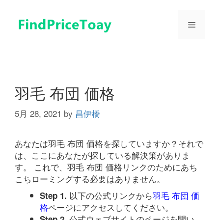
コ
ン
メ
テ
ン
ツ
ニ
へ
ス
ュ
キ
羽毛 布団 価格
ッ
プ
5月 28, 2021
by
昌伊橋
ー
あなたは羽毛 布団 価格を探していますか？それで
は、ここにあなたが探している解決策がありま
す。 これで、羽毛 布団 価格リンクのためにあち
こちローミングする必要はありません。
以下の公式リンクから
羽毛 布団 価
Step 1.
格
ページにアクセスしてください。
公式ウェブサイトのページを開い
Step 2.