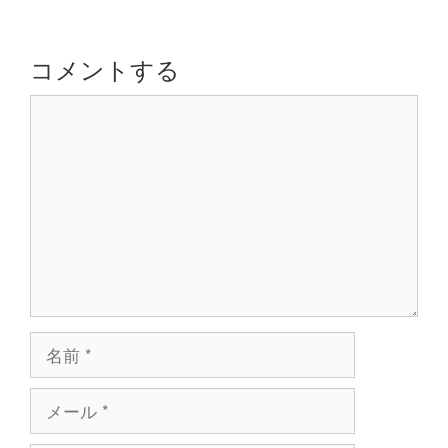
ゲ
ー
シ
コメントする
ョ
コ
ン
メ
ン
ト
名
前
メ
ー
ル