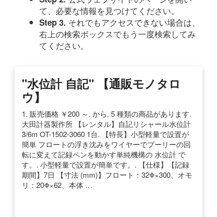
て、必要な情報を見つけてください。
それでもアクセスできない場合は、
Step 3.
右上の検索ボックスでもう一度検索してみ
てください。
"水位計 自記" 【通販モノタロ
ウ】
1. 販売価格 ￥200 ～. から. 5 種類の商品があります.
大田計器製作所 【レンタル】自記リシャール水位計
3/6m OT-1502-3060 1台. 【特長】小型軽量で設置が
簡単 フロートの浮き沈みをワイヤーでプーリーの回
転に変えて記録ペンを動かす単純機構の 水位計 で
す。. 小型軽量で設置が簡単です。. 【仕様】【記録
期間】7日 【寸法 (mm)】フロート：32Φ×300、オモ
リ：20Φ×62、本体 …