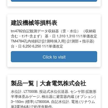
建設機械等損料表
tm4782自記観測データ収録器（歪・水位） （収納箱
含む・ｾﾝｻｰ含まず） 基・日 1,310 1,310 11/1単価改定
TM4784孔内傾斜計[計測時挿入用] (計測部＋指示器)
台・日 6,250 6,250 11/1単価改定
Click to visit
製品一覧｜大倉電気株式会社
水位計. LT7000B. 投込式水位伝送器. センサ部:拡散形
半導体歪みゲージ. 検出器に避雷器内蔵 (オプション)
3~150m (標準) LT8000A. 自記水位計. 電池 (リチウム
単3電池4本)で約半年動作.