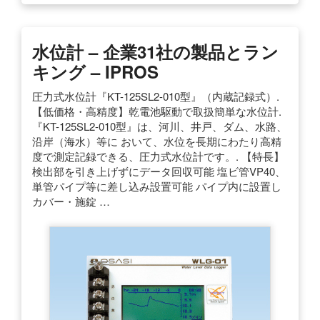
水位計 – 企業31社の製品とラン
キング – IPROS
圧力式水位計『KT-125SL2-010型』（内蔵記録式）.
【低価格・高精度】乾電池駆動で取扱簡単な水位計.
『KT-125SL2-010型』は、河川、井戸、ダム、水路、
沿岸（海水）等に おいて、水位を長期にわたり高精
度で測定記録できる、圧力式水位計です。. 【特長】
検出部を引き上げずにデータ回収可能 塩ビ管VP40、
単管パイプ等に差し込み設置可能 パイプ内に設置し
カバー・施錠 …