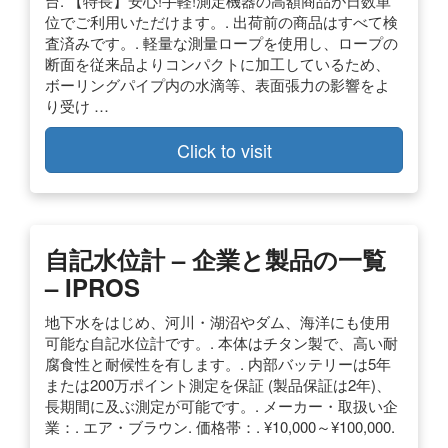
台. 【特長】安心!手軽!測定機器の高額商品が日数単
位でご利用いただけます。. 出荷前の商品はすべて検
査済みです。. 軽量な測量ロープを使用し、ロープの
断面を従来品よりコンパクトに加工しているため、
ボーリングパイプ内の水滴等、表面張力の影響をよ
り受け …
Click to visit
自記水位計 – 企業と製品の一覧
– IPROS
地下水をはじめ、河川・湖沼やダム、海洋にも使用
可能な自記水位計です。. 本体はチタン製で、高い耐
腐食性と耐候性を有します。. 内部バッテリーは5年
または200万ポイント測定を保証 (製品保証は2年)、
長期間に及ぶ測定が可能です。. メーカー・取扱い企
業：. エア・ブラウン. 価格帯：. ¥10,000～¥100,000.