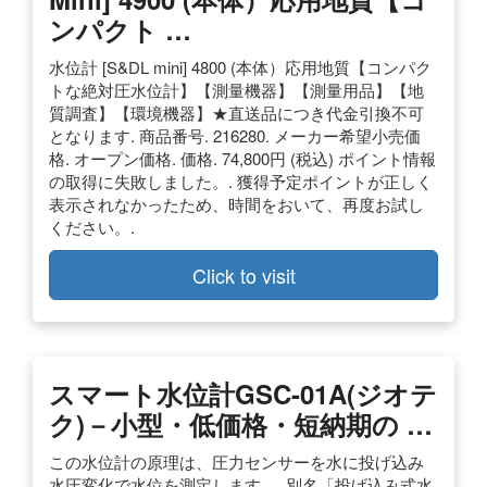
ンパクト …
水位計 [S&DL mini] 4800 (本体）応用地質【コンパク
トな絶対圧水位計】【測量機器】【測量用品】【地
質調査】【環境機器】★直送品につき代金引換不可
となります. 商品番号. 216280. メーカー希望小売価
格. オープン価格. 価格. 74,800円 (税込) ポイント情報
の取得に失敗しました。. 獲得予定ポイントが正しく
表示されなかったため、時間をおいて、再度お試し
ください。.
Click to visit
スマート水位計GSC-01A(ジオテ
ク)－小型・低価格・短納期の …
この水位計の原理は、圧力センサーを水に投げ込み
水圧変化で水位を測定します。. 別名「投げ込み式水