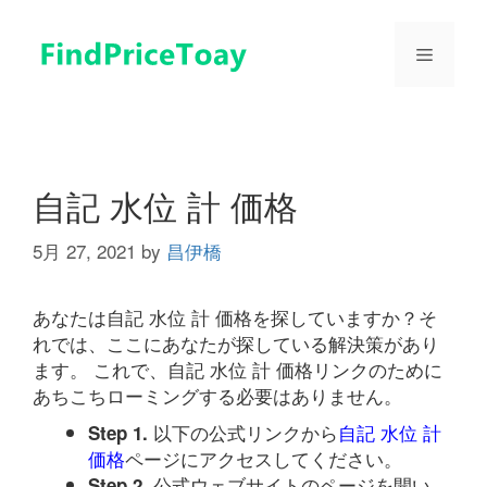
コ
ン
メ
テ
ン
ツ
ニ
へ
ス
ュ
キ
自記 水位 計 価格
ッ
プ
5月 27, 2021
by
昌伊橋
ー
あなたは自記 水位 計 価格を探していますか？そ
れでは、ここにあなたが探している解決策があり
ます。 これで、自記 水位 計 価格リンクのために
あちこちローミングする必要はありません。
以下の公式リンクから
自記 水位 計
Step 1.
価格
ページにアクセスしてください。
公式ウェブサイトのページを開い
Step 2.