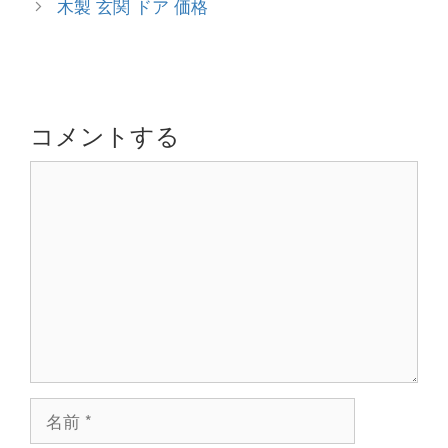
木製 玄関 ドア 価格
リ
ナ
ー
ビ
ゲ
ー
シ
コメントする
ョ
コ
ン
メ
ン
ト
名
前