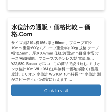
水位計の通販・価格比較 – 価
格.com
サイズ:縦219×横156×厚さ56mm、プローブ直径
19mm 重量:600g (プローブ重量/約100g) 規格:テープ
幅12.5mm、厚さ0.47mm 仕様:片面2mm目盛 材質:ケ
ース/ABS樹脂、プローブ/ステンレス製 電源:単…
¥22,580. Bosco -ボスコ-. この商品で絞り込む. ミリオ
ン水位計10m WL-10M (送料無料 一部地域除く) 温湿
度計. ミリオン 水位計 WL-10M 10m特長 *** 水位計 測
がスピーディかつ確実に行えます …
Click to visit