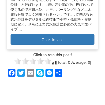
位計」と呼ばれます。. 細い穴や管の中に投げ込んで
使えるので河川水位、井戸、ボーリング孔など土木
建設分野でよく利用されるセンサです。. 従来の投込
式水位計をデジタル伝送技術で小型・低価格・短納
期に変え、さらに圧力式水位計に必須の大気開放パ
イプ …
Click to visit
Click to rate this post!
[Total:
0
Average:
0
]
F
T
E
S
M
共
a
wi
m
ky
e
有
c
tt
ail
p
ss
e
er
e
e
b
n