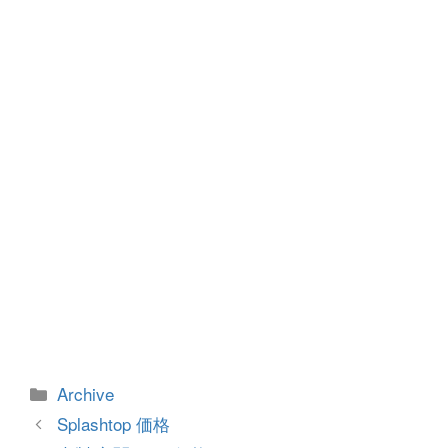
o
g
o
er
k
カ
Archive
テ
投
Splashtop 価格
ゴ
稿