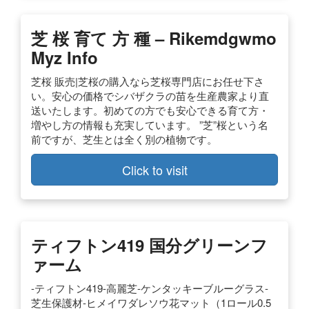
芝 桜 育て 方 種 – Rikemdgwmo
Myz Info
芝桜 販売|芝桜の購入なら芝桜専門店にお任せ下さ
い。安心の価格でシバザクラの苗を生産農家より直
送いたします。初めての方でも安心できる育て方・
増やし方の情報も充実しています。 ”芝”桜という名
前ですが、芝生とは全く別の植物です。
Click to visit
ティフトン419 国分グリーンフ
ァーム
-ティフトン419-高麗芝-ケンタッキーブルーグラス-
芝生保護材-ヒメイワダレソウ花マット（1ロール0.5