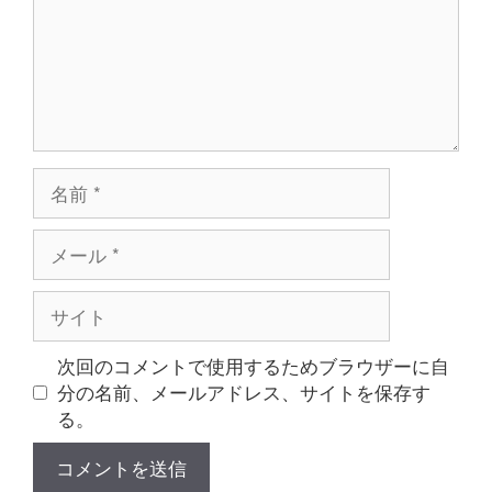
名
前
メ
ー
ル
サ
イ
ト
次回のコメントで使用するためブラウザーに自
分の名前、メールアドレス、サイトを保存す
る。