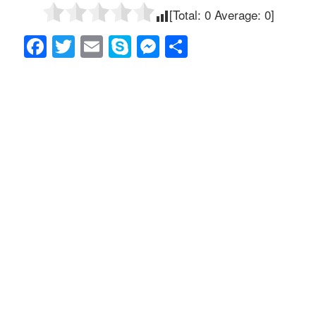
[Total:
0
Average:
0
]
F
T
E
S
M
共
a
wi
m
ky
e
有
c
tt
ail
p
ss
e
er
e
e
b
n
o
g
o
er
k