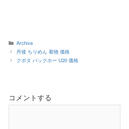
カ
Archive
テ
投
丹後 ちりめん 着物 価格
ゴ
稿
クボタ バックホー U20 価格
リ
ナ
ー
ビ
ゲ
ー
シ
コメントする
ョ
コ
ン
メ
ン
ト