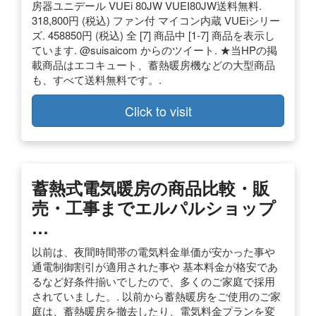
房器ユニデール VUEi 80JW VUEI80JW送料無料.
318,800円 (税込) ファン付 マイコン内蔵 VUEiシリー
ズ. 458850円 (税込) 全 [7] 商品中 [1-7] 商品を表示し
ています. @suisaicom からのツイート. ★当HPの掲
載商品はエコキュート、蓄熱暖房機などの大型商品
も、すべて送料無料です。.
Click to visit
蓄熱式電気暖房の商品比較・販
売・工事までエルパルショップ
…
以前は、夜間時間帯の電気料金単価が安かった事や
通電制御割引が適用された事や 基本料金が格安であ
るなど好条件揃いでしたので、多くのご家庭で採用
されていました。. 以前から蓄熱暖房をご使用のご家
庭は、蓄熱暖房を撤去したり、電気料金プランを変