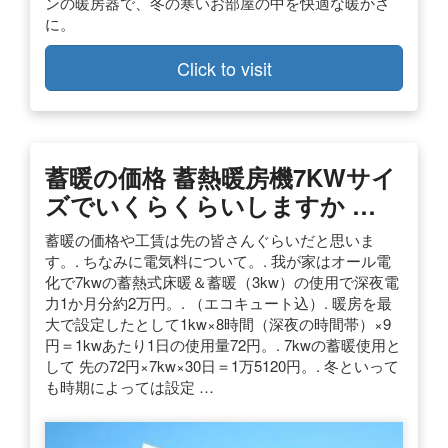
ンの暖房器で、冬の寒いお部屋の中を快適な暖かさ
に。
Click to visit
蓄暖の価格 蓄熱暖房機7KWサイ
ズでいくらくらいしますか …
蓄暖の価格や工賃は先の皆さんぐらいだと思いま
す。. ちなみに電気料について。. 我が家はオール電
化で7kwの蓄熱式床暖＆蓄暖（3kw）の使用で深夜電
力1か月分約2万円。. （エコキュート込）. 暖房を最
大で設定したとして1kw×8時間（深夜の時間帯）×9
円＝1kwあたり1日の使用量72円。. 7kwの蓄暖使用と
して 先の72円×7kw×30日＝1万5120円。. 冬といって
も時期によっては設定 …