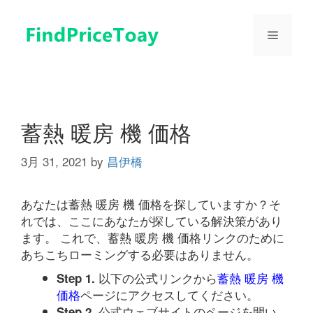
コ
ン
メ
テ
ン
ツ
ニ
へ
ス
ュ
キ
蓄熱 暖房 機 価格
ッ
プ
3月 31, 2021
by
昌伊橋
ー
あなたは蓄熱 暖房 機 価格を探していますか？そ
れでは、ここにあなたが探している解決策があり
ます。 これで、蓄熱 暖房 機 価格リンクのために
あちこちローミングする必要はありません。
以下の公式リンクから
蓄熱 暖房 機
Step 1.
価格
ページにアクセスしてください。
公式ウェブサイトのページを開い
Step 2.