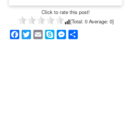
Click to rate this post!
[Total:
0
Average:
0
]
F
T
E
S
M
共
a
wi
m
ky
e
有
c
tt
ail
p
ss
e
er
e
e
b
n
o
g
o
er
k