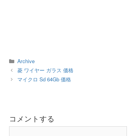
カ
Archive
テ
投
菱 ワイヤー ガラス 価格
ゴ
稿
マイクロ Sd 64Gb 価格
リ
ナ
ー
ビ
ゲ
ー
シ
コメントする
ョ
コ
ン