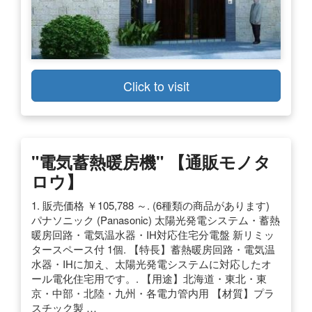
Click to visit
"電気蓄熱暖房機" 【通販モノタ
ロウ】
1. 販売価格 ￥105,788 ～. (6種類の商品があります)
パナソニック (Panasonic) 太陽光発電システム・蓄熱
暖房回路・電気温水器・IH対応住宅分電盤 新リミッ
タースペース付 1個. 【特長】蓄熱暖房回路・電気温
水器・IHに加え、太陽光発電システムに対応したオ
ール電化住宅用です。. 【用途】北海道・東北・東
京・中部・北陸・九州・各電力管内用 【材質】プラ
スチック製 …