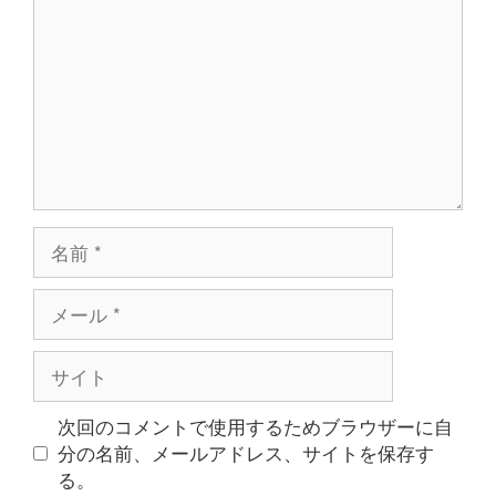
メ
ン
ト
名
前
メ
ー
ル
サ
イ
ト
次回のコメントで使用するためブラウザーに自
分の名前、メールアドレス、サイトを保存す
る。