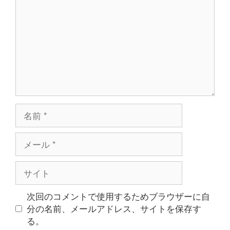
ン
ト
名
前
メ
ー
ル
サ
イ
ト
次回のコメントで使用するためブラウザーに自
分の名前、メールアドレス、サイトを保存す
る。