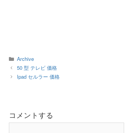
カ
Archive
テ
投
50 型 テレビ 価格
ゴ
稿
Ipad セルラー 価格
リ
ナ
ー
ビ
ゲ
ー
シ
コメントする
ョ
コ
ン
メ