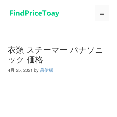
コ
ン
メ
テ
ン
ツ
ニ
へ
ス
ュ
キ
衣類 スチーマー パナソニ
ッ
ック 価格
プ
ー
4月 25, 2021
by
昌伊橋