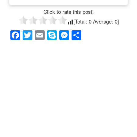
Click to rate this post!
[Total:
0
Average:
0
]
F
T
E
S
M
共
a
wi
m
ky
e
有
c
tt
ail
p
ss
e
er
e
e
b
n
o
g
o
er
k