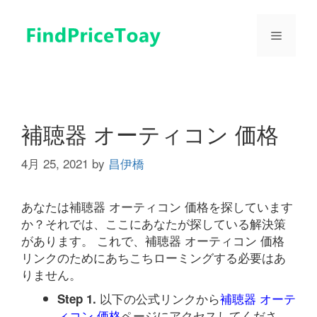
コ
ン
メ
テ
ン
ツ
ニ
へ
ス
ュ
キ
補聴器 オーティコン 価格
ッ
プ
4月 25, 2021
by
昌伊橋
ー
あなたは補聴器 オーティコン 価格を探しています
か？それでは、ここにあなたが探している解決策
があります。 これで、補聴器 オーティコン 価格
リンクのためにあちこちローミングする必要はあ
りません。
以下の公式リンクから
補聴器 オーテ
Step 1.
ィコン 価格
ページにアクセスしてくださ