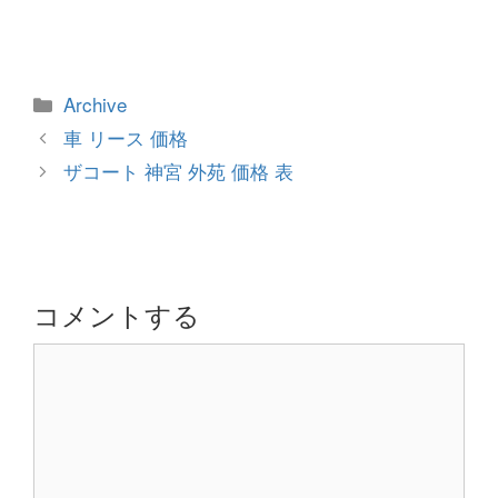
カ
Archive
テ
投
車 リース 価格
ゴ
稿
ザコート 神宮 外苑 価格 表
リ
ナ
ー
ビ
ゲ
ー
シ
コメントする
ョ
コ
ン
メ
ン
ト