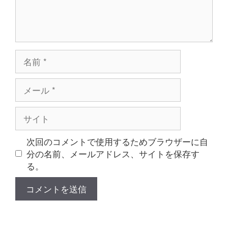
名
前
メ
ー
ル
サ
イ
ト
次回のコメントで使用するためブラウザーに自
分の名前、メールアドレス、サイトを保存す
る。