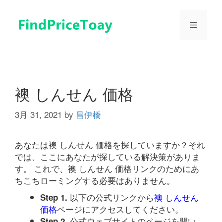
コ
ン
メ
テ
ン
ツ
ニ
へ
ス
ュ
キ
襖 しんせん 価格
ッ
プ
3月 31, 2021
by
昌伊橋
ー
あなたは襖 しんせん 価格を探していますか？それ
では、ここにあなたが探している解決策がありま
す。 これで、襖 しんせん 価格リンクのためにあ
ちこちローミングする必要はありません。
以下の公式リンクから
襖 しんせん
Step 1.
価格
ページにアクセスしてください。
公式ウェブサイトのページを開い
Step 2.