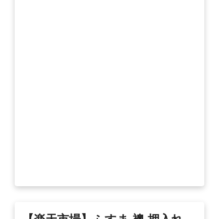
【楽天市場】ふすま 襖 押入れ