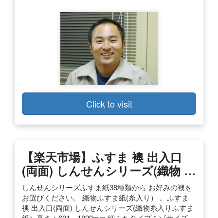
Click to visit
【楽天市場】ふすま 襖 出入口
(両面) しんせんシリーズ(織物 …
しんせんシリーズふすま紙38種類から お好みの襖を
お選びください。 織物ふすま紙(糸入り） 。ふすま
襖 出入口(両面) しんせんシリーズ(織物糸入りふすま
紙）高さ：601～1820mm 細ふちタイプミゾサイズ