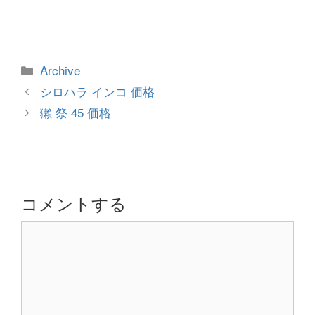
カ
Archive
テ
投
シロハラ インコ 価格
ゴ
稿
獺 祭 45 価格
リ
ナ
ー
ビ
ゲ
ー
シ
コメントする
ョ
コ
ン
メ
ン
ト