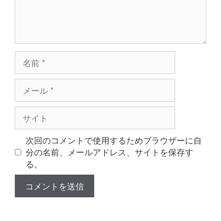
名
前
メ
ー
ル
サ
イ
ト
次回のコメントで使用するためブラウザーに自
分の名前、メールアドレス、サイトを保存す
る。