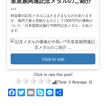
皇皇族関連記念メダルのご紹介
…
純金製の記念メダルにはさまざまなものがあります
が、国内で最も高額なものとして1200万円の価格が
ついた「日本国憲法施行70周年記念メダル」があり
ます。
Click to visit
Click to rate this post!
[Total:
0
Average:
0
]
F
T
E
S
M
共
a
wi
m
ky
e
有