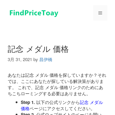
コ
ン
メ
テ
ン
ツ
ニ
へ
ス
ュ
キ
記念 メダル 価格
ッ
プ
3月 31, 2021
by
昌伊橋
ー
あなたは記念 メダル 価格を探していますか？それ
では、ここにあなたが探している解決策がありま
す。 これで、記念 メダル 価格リンクのためにあ
ちこちローミングする必要はありません。
以下の公式リンクから
記念 メダル
Step 1.
価格
ページにアクセスしてください。
公式ウェブサイトのページを開い
Step 2.