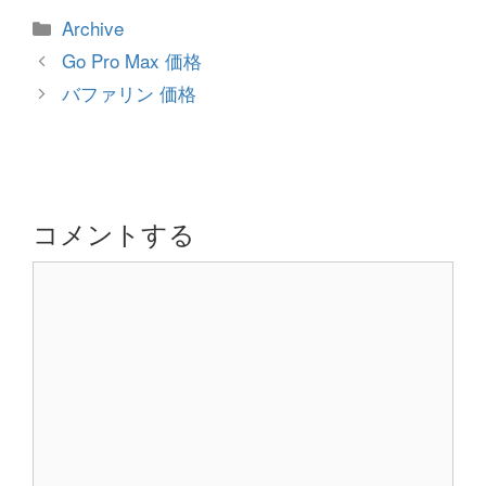
カ
Archive
テ
投
Go Pro Max 価格
ゴ
稿
バファリン 価格
リ
ナ
ー
ビ
ゲ
ー
シ
コメントする
ョ
コ
ン
メ
ン
ト