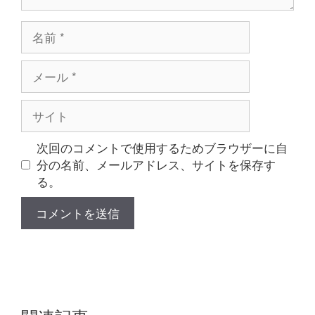
名
前
メ
ー
ル
サ
イ
ト
次回のコメントで使用するためブラウザーに自
分の名前、メールアドレス、サイトを保存す
る。