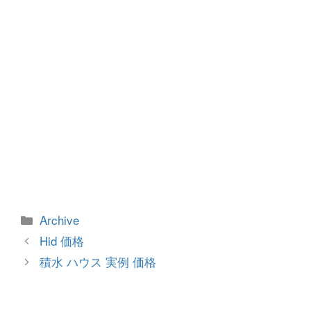
k
カ
Archive
テ
投
Hid 価格
ゴ
稿
積水 ハウス 実例 価格
リ
ナ
ー
ビ
ゲ