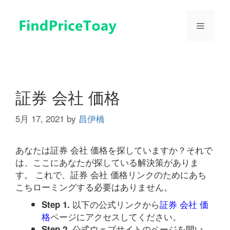
コ
ン
メ
テ
ン
ツ
ニ
へ
ス
ュ
キ
証券 会社 価格
ッ
プ
5月 17, 2021
by
昌伊橋
ー
あなたは証券 会社 価格を探していますか？それで
は、ここにあなたが探している解決策がありま
す。 これで、証券 会社 価格リンクのためにあち
こちローミングする必要はありません。
以下の公式リンクから
証券 会社 価
Step 1.
格
ページにアクセスしてください。
公式ウェブサイトのページを開い
Step 2.