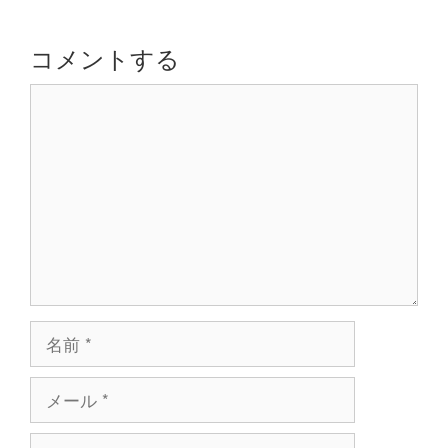
ー
シ
コメントする
ョ
コ
ン
メ
ン
ト
名
前
メ
ー
ル
サ