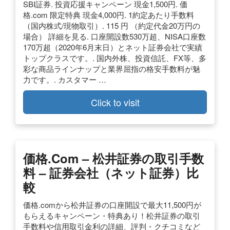
SBI証券. 投資応援キャンペーン 現金1,500円. 価
格.com 限定特典 現金4,000円. 1約定あたり手数料
（国内株式/現物取引）. 115 円 （約定代金20万円の
場合） 詳細を見る. 口座開設数530万超、NISA口座数
170万超（2020年6月末日）とネット証券会社で実績
トップクラスです。. 国内外株、投資信託、FX等、多
彩な商品ラインナップと業界屈指の格安手数料が魅
力です。. カスタマー …
Click to visit
価格.com – 松井証券の取引手数
料 – 証券会社（ネット証券）比
較
価格.comから松井証券の口座開設で最大11,500円が
もらえるキャンペーン・特典あり！松井証券の取引
手数料や信用取引金利の詳細、評判・クチコミなど