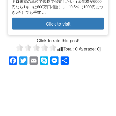
キロ未満の単位で現物で保管したい（金価格が6000
円なら1キロは600万円相当）」「0.5％（1000円につ
き5円）でも手数 …
Click to visit
Click to rate this post!
[Total:
0
Average:
0
]
F
T
E
S
M
共
a
wi
m
ky
e
有
c
tt
ail
p
ss
e
er
e
e
b
n
o
g
o
er