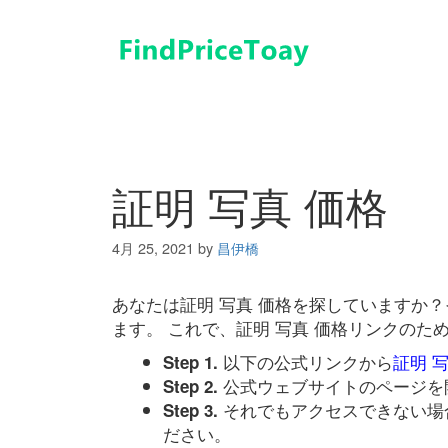
コ
ン
テ
ン
ツ
へ
ス
キ
証明 写真 価格
ッ
プ
4月 25, 2021
by
昌伊橋
あなたは証明 写真 価格を探していますか
ます。 これで、証明 写真 価格リンクの
以下の公式リンクから
証明 
Step 1.
公式ウェブサイトのページを
Step 2.
それでもアクセスできない場
Step 3.
ださい。