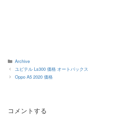
カ
Archive
テ
投
ユピテル Ls300 価格 オートバックス
ゴ
稿
Oppo A5 2020 価格
リ
ナ
ー
ビ
ゲ
ー
シ
コメントする
ョ