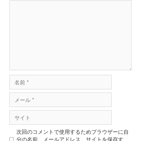
コ
ン
メ
ン
ト
名
前
メ
ー
ル
サ
イ
ト
次回のコメントで使用するためブラウザーに自
分の名前、メールアドレス、サイトを保存す