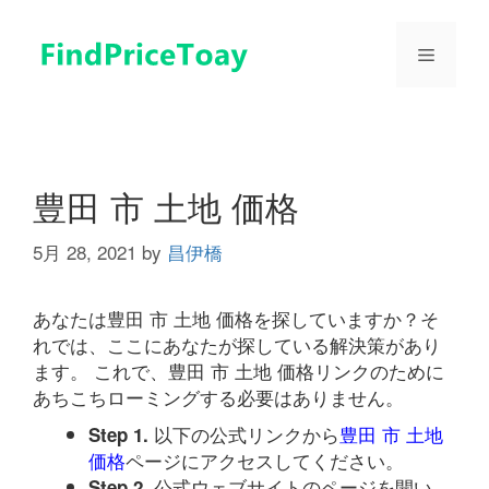
コ
ン
メ
テ
ン
ツ
ニ
へ
ス
ュ
キ
豊田 市 土地 価格
ッ
プ
5月 28, 2021
by
昌伊橋
ー
あなたは豊田 市 土地 価格を探していますか？そ
れでは、ここにあなたが探している解決策があり
ます。 これで、豊田 市 土地 価格リンクのために
あちこちローミングする必要はありません。
以下の公式リンクから
豊田 市 土地
Step 1.
価格
ページにアクセスしてください。
公式ウェブサイトのページを開い
Step 2.