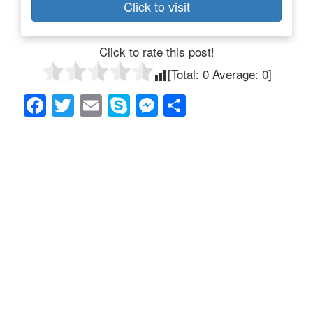
Click to visit
Click to rate this post!
[Total:
0
Average:
0
]
F
T
E
S
M
共
a
wi
m
ky
e
有
c
tt
ail
p
ss
e
er
e
e
b
n
o
g
o
er
k