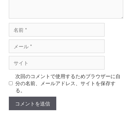
名
前
メ
ー
ル
サ
イ
ト
次回のコメントで使用するためブラウザーに自
分の名前、メールアドレス、サイトを保存す
る。