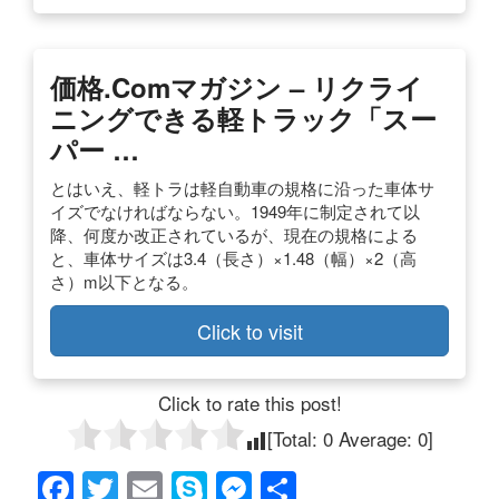
価格.comマガジン – リクライ
ニングできる軽トラック「スー
パー …
とはいえ、軽トラは軽自動車の規格に沿った車体サ
イズでなければならない。1949年に制定されて以
降、何度か改正されているが、現在の規格による
と、車体サイズは3.4（長さ）×1.48（幅）×2（高
さ）m以下となる。
Click to visit
Click to rate this post!
[Total:
0
Average:
0
]
F
T
E
S
M
共