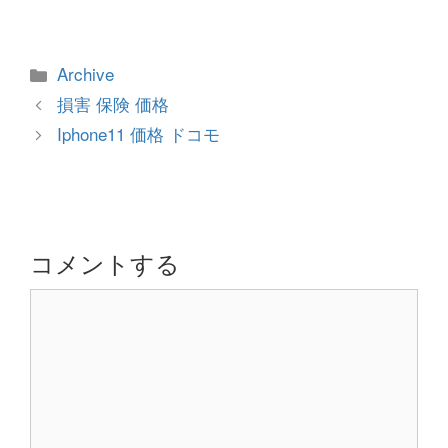
カ
Archive
テ
投
損害 保険 価格
ゴ
稿
Iphone11 価格 ドコモ
リ
ナ
ー
ビ
ゲ
ー
シ
コメントする
ョ
コ
ン
メ
ン
ト