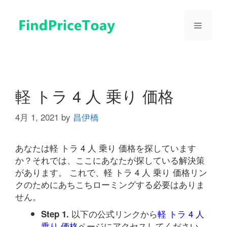
コ
ン
メ
テ
ン
ツ
ニ
へ
ス
ュ
キ
軽 トラ 4 人 乗り 価格
ッ
プ
4月 1, 2021
by
昌伊橋
ー
あなたは軽 トラ 4 人 乗り 価格を探しています
か？それでは、ここにあなたが探している解決策
があります。 これで、軽 トラ 4 人 乗り 価格リン
クのためにあちこちローミングする必要はありま
せん。
以下の公式リンクから
軽 トラ 4 人
Step 1.
乗り 価格
ページにアクセスしてください。