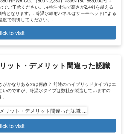
-HRWA-CG. （800～2,350）×899×150. 558,000円 ＋
でご了承ください。. ※特注寸法で高さが2,441を越える
月の価格となります。. 冷温水輻射パネルはサーモヘッドによる
温度で制御してください。.
lick to visit
リット・デメリット間違った認識
きがかなりあるのは何故？ 前述のハイブリッドタイプはエ
ないのですが、冷温水タイプは数社が製造していますの
す。
lick to visit