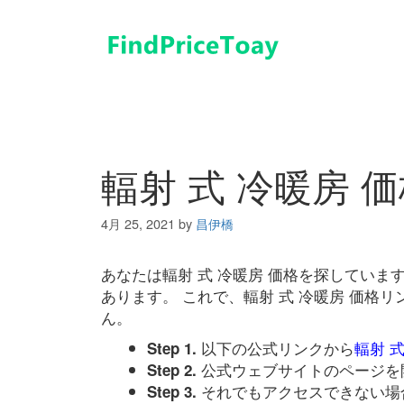
コ
ン
テ
ン
ツ
へ
ス
キ
輻射 式 冷暖房 
ッ
プ
4月 25, 2021
by
昌伊橋
あなたは輻射 式 冷暖房 価格を探してい
あります。 これで、輻射 式 冷暖房 価格
ん。
以下の公式リンクから
輻射 式
Step 1.
公式ウェブサイトのページを
Step 2.
それでもアクセスできない場
Step 3.