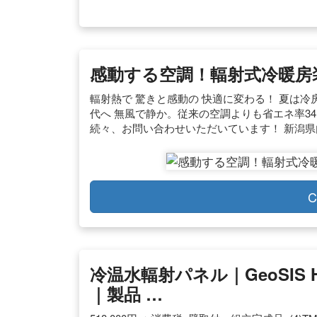
感動する空調！輻射式冷暖房
輻射熱で 驚きと感動の 快適に変わる！ 夏は
代へ 無風で静か。従来の空調よりも省エネ率34％！
続々、お問い合わせいただいています！ 新潟県
C
冷温水輻射パネル｜GeoSIS
｜製品 …