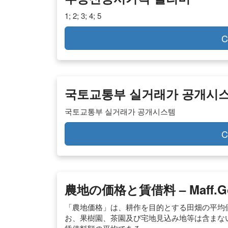
1; 2; 3; 4; 5
C
국토교통부 실거래가 공개시
국토교통부 실거래가 공개시스템
C
農地の価格と賃借料 – Maff.go
「農地価格」は、耕作を目的とする田畑の平均
お、果樹園、茶園及び宅地見込み地等は含まな