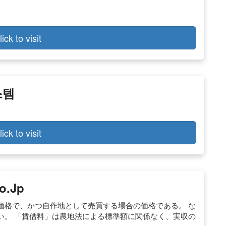
lick to visit
스템
lick to visit
.jp
価格で、かつ自作地として売買する場合の価格である。 な
い。 「賃借料」は農地法による標準額に関係なく、実収の