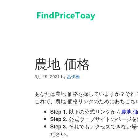
コ
ン
テ
ン
ツ
へ
ス
キ
農地 価格
ッ
プ
5月 19, 2021
by
昌伊橋
あなたは農地 価格を探していますか？それ
これで、農地 価格リンクのためにあちこち
以下の公式リンクから
農地 
Step 1.
公式ウェブサイトのページを
Step 2.
それでもアクセスできない場
Step 3.
ださい。