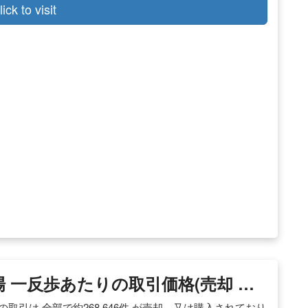
lick to visit
場 一反歩あたりの取引価格(売却 …
の取引は 全部で約268,646件 が売却、又は購入されており