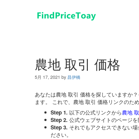
コ
ン
テ
ン
ツ
へ
ス
キ
農地 取引 価格
ッ
プ
5月 17, 2021
by
昌伊橋
あなたは農地 取引 価格を探していますか
ます。 これで、農地 取引 価格リンクの
以下の公式リンクから
農地 
Step 1.
公式ウェブサイトのページを
Step 2.
それでもアクセスできない場
Step 3.
ださい。