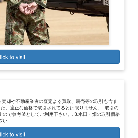
lick to visit
よる売却や不動産業者の査定よる買取、競売等の取引も含ま
った、適正な価格で取引されてるとは限りません。. 取引の
ので参考値としてご利用下さい。. 3.水田・畑の取引価格
い …
lick to visit