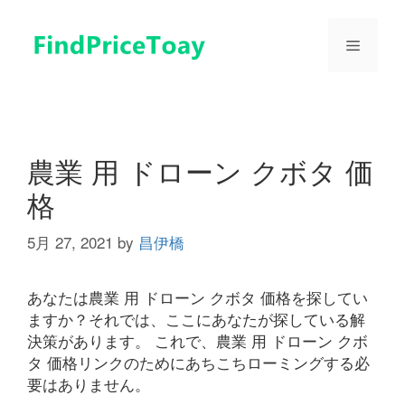
コ
ン
メ
テ
ン
ツ
ニ
へ
ス
ュ
キ
農業 用 ドローン クボタ 価
ッ
格
プ
ー
5月 27, 2021
by
昌伊橋
あなたは農業 用 ドローン クボタ 価格を探してい
ますか？それでは、ここにあなたが探している解
決策があります。 これで、農業 用 ドローン クボ
タ 価格リンクのためにあちこちローミングする必
要はありません。