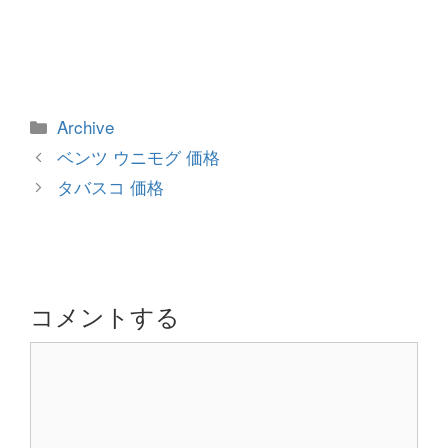
カ
Archive
テ
投
ベンツ ウニモグ 価格
ゴ
稿
タバスコ 価格
リ
ナ
ー
ビ
ゲ
ー
シ
コメントする
ョ
コ
ン
メ
ン
ト