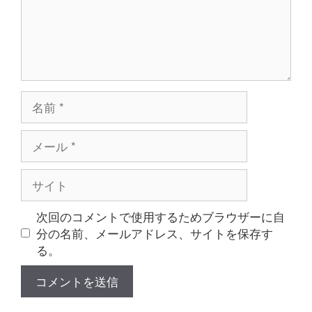
名
前
メ
ー
ル
サ
イ
ト
次回のコメントで使用するためブラウザーに自
分の名前、メールアドレス、サイトを保存す
る。