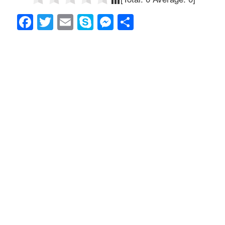
F
T
E
S
M
共
a
wi
m
ky
e
有
c
tt
ail
p
ss
e
er
e
e
b
n
o
g
o
er
k