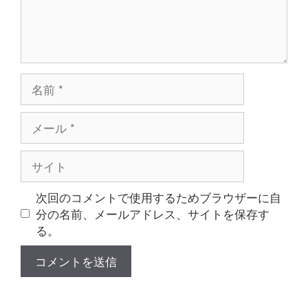
名
前
メ
ー
ル
サ
イ
ト
次回のコメントで使用するためブラウザーに自
分の名前、メールアドレス、サイトを保存す
る。