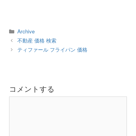
カ
Archive
テ
投
不動産 価格 検索
ゴ
稿
ティファール フライパン 価格
リ
ナ
ー
ビ
ゲ
ー
シ
コメントする
ョ
コ
ン
メ
ン
ト