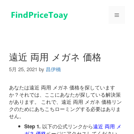
コ
ン
メ
テ
ン
ツ
ニ
へ
ス
ュ
キ
遠近 両用 メガネ 価格
ッ
プ
5月 25, 2021
by
昌伊橋
ー
あなたは遠近 両用 メガネ 価格を探しています
か？それでは、ここにあなたが探している解決策
があります。 これで、遠近 両用 メガネ 価格リン
クのためにあちこちローミングする必要はありま
せん。
以下の公式リンクから
遠近 両用 メ
Step 1.
ガネ 価格
ページにアクセスしてください。