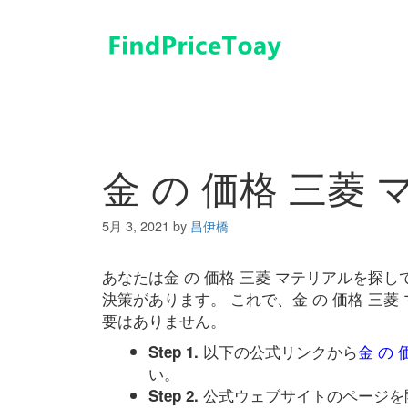
コ
ン
テ
ン
ツ
へ
ス
キ
金 の 価格 三菱
ッ
プ
5月 3, 2021
by
昌伊橋
あなたは金 の 価格 三菱 マテリアルを探
決策があります。 これで、金 の 価格 三
要はありません。
以下の公式リンクから
金 の
Step 1.
い。
公式ウェブサイトのページを
Step 2.