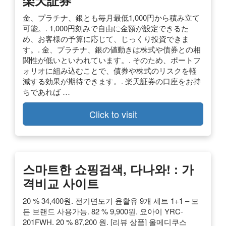
金、プラチナ、銀とも毎月最低1,000円から積み立て
可能。. 1,000円刻みで自由に金額が設定できるた
め、お客様の予算に応じて、じっくり投資できま
す。. 金、プラチナ、銀の値動きは株式や債券との相
関性が低いといわれています。. そのため、ポートフ
ォリオに組み込むことで、債券や株式のリスクを軽
減する効果が期待できます。. 楽天証券の口座をお持
ちであれば …
Click to visit
스마트한 쇼핑검색, 다나와! : 가
격비교 사이트
20 % 34,400원. 전기면도기 윤활유 9개 세트 1+1 – 모
든 브랜드 사용가능. 82 % 9,900원. 요아이 YRC-
201FWH. 20 % 87,200 원. [리뷰 상품] 올메디쿠스