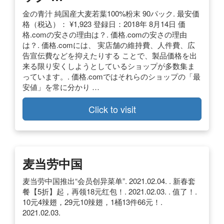
金の青汁 純国産大麦若葉100%粉末 90パック. 最安価
格（税込）： ¥1,923 登録日：2018年 8月14日 価
格.comの安さの理由は？. 価格.comの安さの理由
は？. 価格.comには、 実店舗の維持費、人件費、広
告宣伝費などを抑えたりする ことで、製品価格を出
来る限り安くしようとしているショップが多数集ま
っています。. 価格.comではそれらのショップの「最
安値」を常に分かり …
Click to visit
麦当劳中国
麦当劳中国推出“会员创异菜单”. 2021.02.04. . 新春套
餐【5折】起，再领18元红包！. 2021.02.03. . 值了！.
10元4辣翅，29元10辣翅，1桶13件66元！.
2021.02.03.