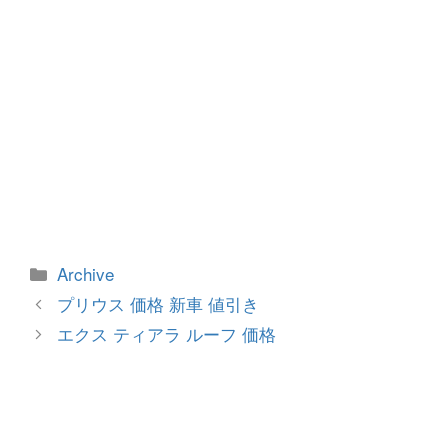
カ
Archive
テ
投
プリウス 価格 新車 値引き
ゴ
稿
エクス ティアラ ルーフ 価格
リ
ナ
ー
ビ
ゲ
ー