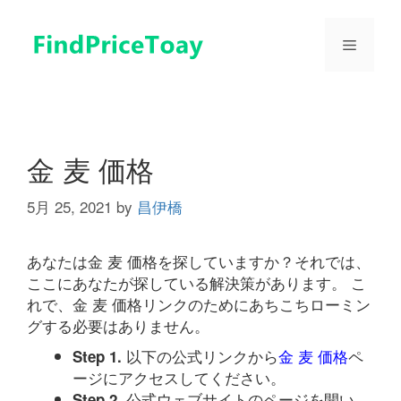
コ
ン
メ
テ
ン
ツ
ニ
へ
ス
ュ
キ
金 麦 価格
ッ
プ
5月 25, 2021
by
昌伊橋
ー
あなたは金 麦 価格を探していますか？それでは、
ここにあなたが探している解決策があります。 こ
れで、金 麦 価格リンクのためにあちこちローミン
グする必要はありません。
以下の公式リンクから
金 麦 価格
ペ
Step 1.
ージにアクセスしてください。
公式ウェブサイトのページを開い
Step 2.