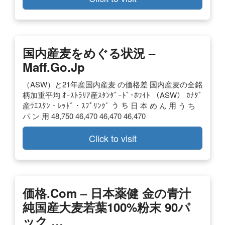
国内産麦をめぐる状況 –
Maff.go.jp
（ASW）と21年産国内産麦 の価格差 国内産麦の全銘
柄加重平均 ｵｰｽﾄﾗﾘｱ産ｽﾀﾝﾀﾞｰﾄﾞ･ﾎﾜｲﾄ （ASW） ｶﾅﾀﾞ
産ｳｴｽﾀﾝ・ﾚｯﾄﾞ・ｽﾌﾟﾘﾝｸﾞ う ち 日 本 め ん 用 う ち
パ ン 用 48,750 46,470 46,470 46,470
Click to visit
価格.com – 日本薬健 金の青汁
純国産大麦若葉100%粉末 90パ
ック …