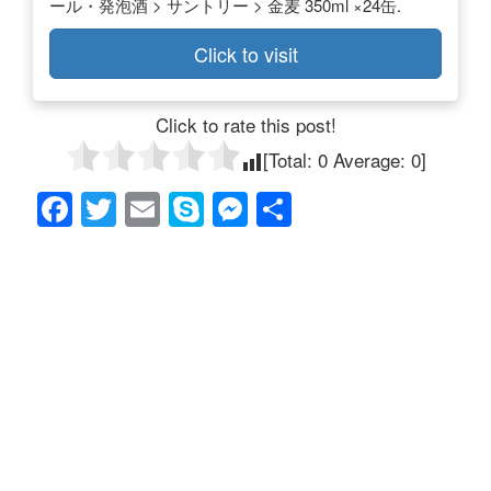
ール・発泡酒 > サントリー > 金麦 350ml ×24缶.
Click to visit
Click to rate this post!
[Total:
0
Average:
0
]
F
T
E
S
M
共
a
wi
m
ky
e
有
c
tt
ail
p
ss
e
er
e
e
b
n
o
g
o
er
k