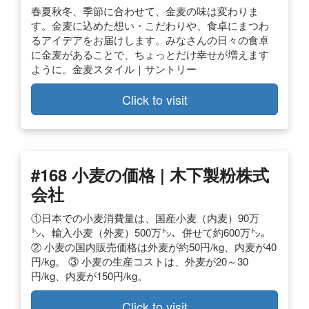
春夏秋冬、季節に合わせて、金麦の味は変わりま
す。金麦に込めた想い・こだわりや、食卓にまつわ
るアイデアをお届けします。みなさんの日々の食卓
に金麦があることで、ちょっとだけ幸せが増えます
ように。金麦スタイル｜サントリー
Click to visit
#168 小麦の価格 | 木下製粉株式
会社
①日本での小麦消費量は、国産小麦（内麦）90万
㌧、輸入小麦（外麦）500万㌧、併せて約600万㌧。
② 小麦の国内販売価格は外麦が約50円/kg、内麦が40
円/kg。 ③ 小麦の生産コストは、外麦が20～30
円/kg、内麦が150円/kg。
Click to visit