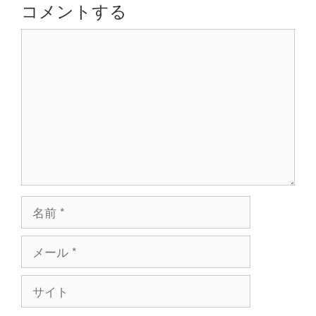
シ
コメントする
ョ
コ
ン
メ
ン
ト
名
前
メ
ー
ル
サ
イ