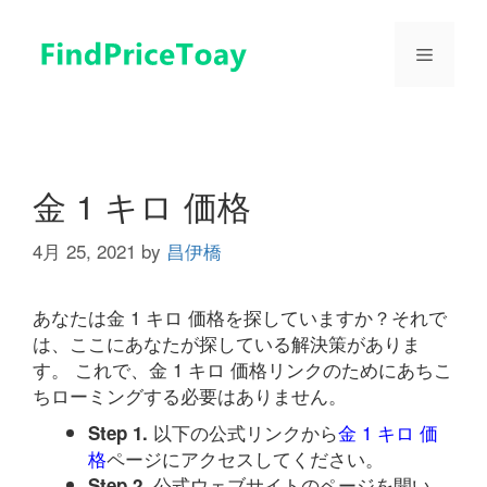
コ
ン
メ
テ
ン
ツ
ニ
へ
ス
ュ
キ
金 1 キロ 価格
ッ
プ
4月 25, 2021
by
昌伊橋
ー
あなたは金 1 キロ 価格を探していますか？それで
は、ここにあなたが探している解決策がありま
す。 これで、金 1 キロ 価格リンクのためにあちこ
ちローミングする必要はありません。
以下の公式リンクから
金 1 キロ 価
Step 1.
格
ページにアクセスしてください。
公式ウェブサイトのページを開い
Step 2.