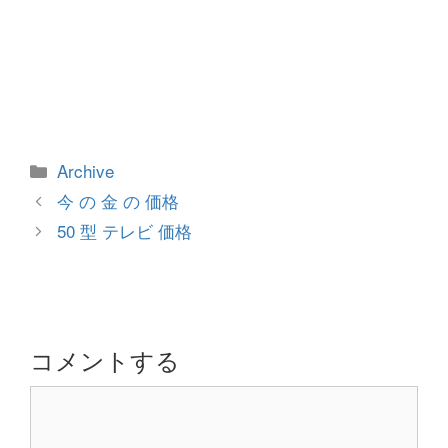
カ
Archive
テ
投
今 の 金 の 価格
ゴ
稿
50 型 テレビ 価格
リ
ナ
ー
ビ
ゲ
ー
シ
コメントする
ョ
コ
ン
メ
ン