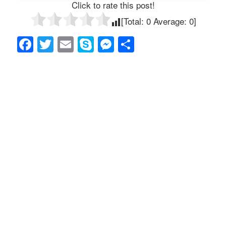
Click to rate this post!
[Total:
0
Average:
0
]
F
T
E
S
M
共
a
wi
m
ky
e
有
c
tt
ail
p
ss
e
er
e
e
b
n
o
g
o
er
k