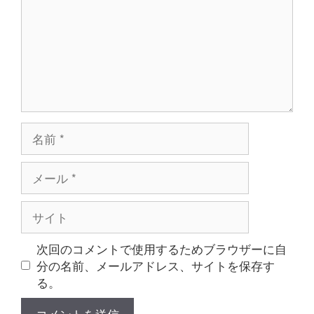
ト
名
前
メ
ー
ル
サ
イ
ト
次回のコメントで使用するためブラウザーに自
分の名前、メールアドレス、サイトを保存す
る。