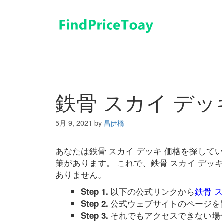
コ
ン
テ
ン
ツ
へ
ス
キ
鉄骨 スカイ デッ
ッ
プ
5月 9, 2021
by
昌伊橋
あなたは鉄骨 スカイ デッキ 価格を探し
策があります。 これで、鉄骨 スカイ デッ
ありません。
以下の公式リンクから
鉄骨 
Step 1.
公式ウェブサイトのページを
Step 2.
それでもアクセスできない場
Step 3.