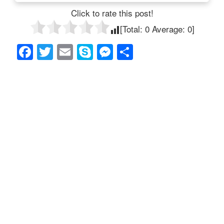
Click to rate this post!
[Total:
0
Average:
0
]
F
T
E
S
M
共
a
wi
m
ky
e
有
c
tt
ail
p
ss
e
er
e
e
b
n
o
g
o
er
k