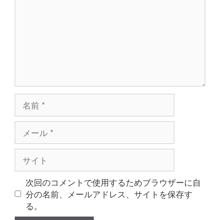
ン
ト
名
前
メ
ー
ル
サ
イ
ト
次回のコメントで使用するためブラウザーに自
分の名前、メールアドレス、サイトを保存す
る。