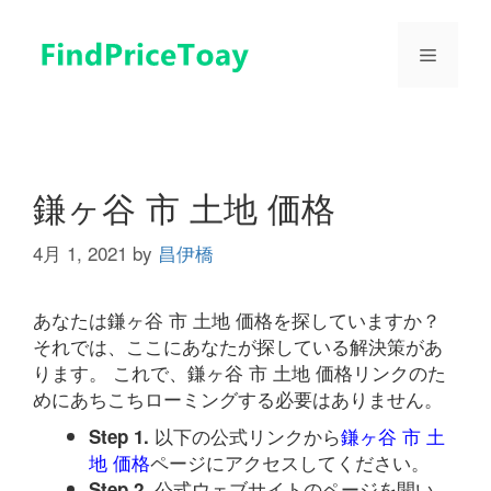
コ
ン
メ
テ
ン
ツ
ニ
へ
ス
ュ
キ
鎌ヶ谷 市 土地 価格
ッ
プ
4月 1, 2021
by
昌伊橋
ー
あなたは鎌ヶ谷 市 土地 価格を探していますか？
それでは、ここにあなたが探している解決策があ
ります。 これで、鎌ヶ谷 市 土地 価格リンクのた
めにあちこちローミングする必要はありません。
以下の公式リンクから
鎌ヶ谷 市 土
Step 1.
地 価格
ページにアクセスしてください。
公式ウェブサイトのページを開い
Step 2.