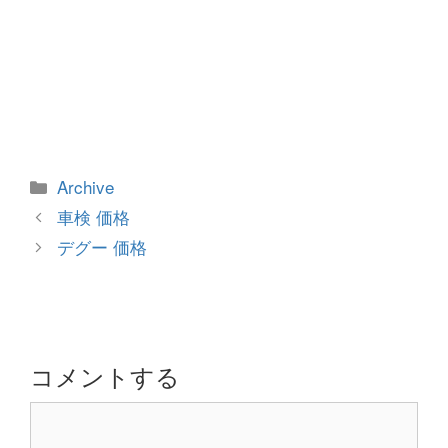
カ
Archive
テ
投
車検 価格
ゴ
稿
デグー 価格
リ
ナ
ー
ビ
ゲ
ー
シ
コメントする
ョ
コ
ン
メ