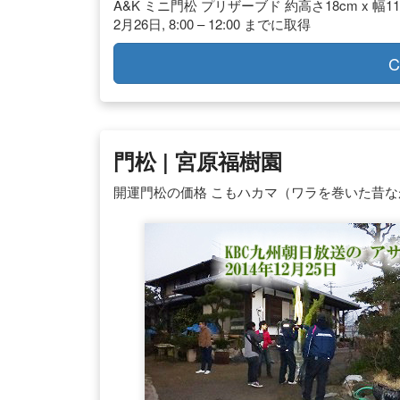
A&K ミニ門松 プリザーブド 約高さ18cm x 幅11cm
2月26日, 8:00 – 12:00 までに取得
C
門松 | 宮原福樹園
開運門松の価格 こもハカマ（ワラを巻いた昔