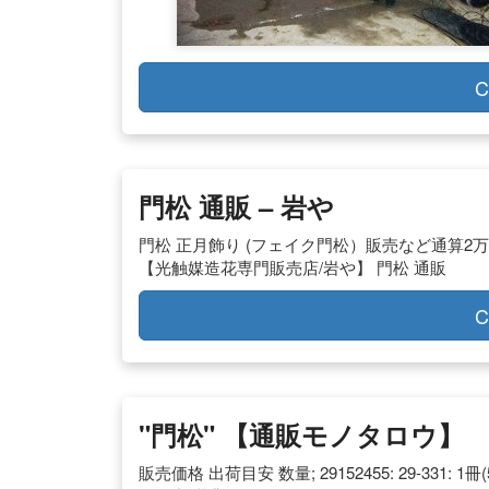
C
門松 通販 – 岩や
門松 正月飾り (フェイク門松）販売など通算2
【光触媒造花専門販売店/岩や】 門松 通販
C
"門松" 【通販モノタロウ】
販売価格 出荷目安 数量; 29152455: 29-331: 1冊(5枚)