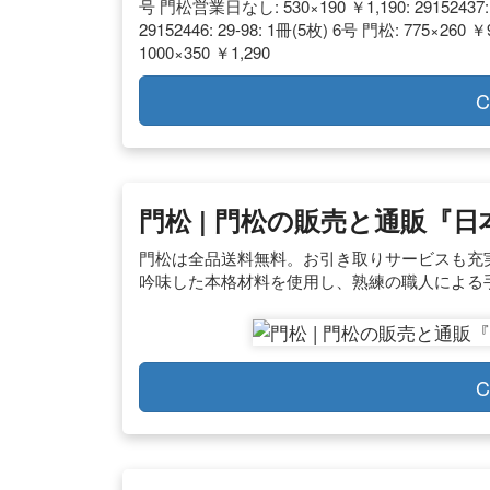
号 門松営業日なし: 530×190 ￥1,190: 29152437:
29152446: 29-98: 1冊(5枚) 6号 門松: 775×260
1000×350 ￥1,290
C
門松 | 門松の販売と通販『日
門松は全品送料無料。お引き取りサービスも充実
吟味した本格材料を使用し、熟練の職人による
C