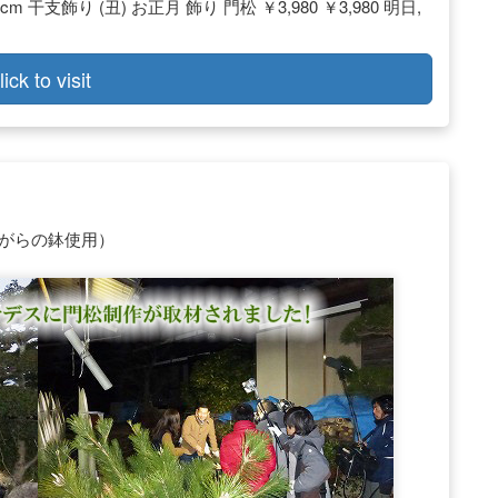
 干支飾り (丑) お正月 飾り 門松 ￥3,980 ￥3,980 明日,
lick to visit
ながらの鉢使用）