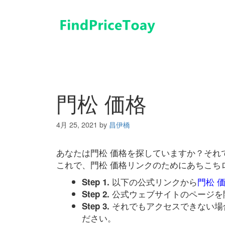
コ
ン
テ
ン
ツ
へ
ス
キ
門松 価格
ッ
プ
4月 25, 2021
by
昌伊橋
あなたは門松 価格を探していますか？それ
これで、門松 価格リンクのためにあちこち
以下の公式リンクから
門松 
Step 1.
公式ウェブサイトのページを
Step 2.
それでもアクセスできない場
Step 3.
ださい。