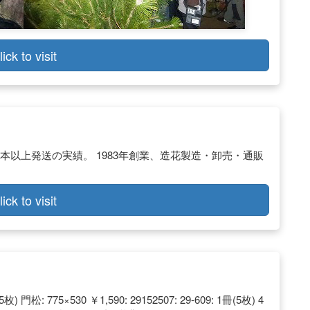
lick to visit
万本以上発送の実績。 1983年創業、造花製造・卸売・通販
lick to visit
 門松: 775×530 ￥1,590: 29152507: 29-609: 1冊(5枚) 4