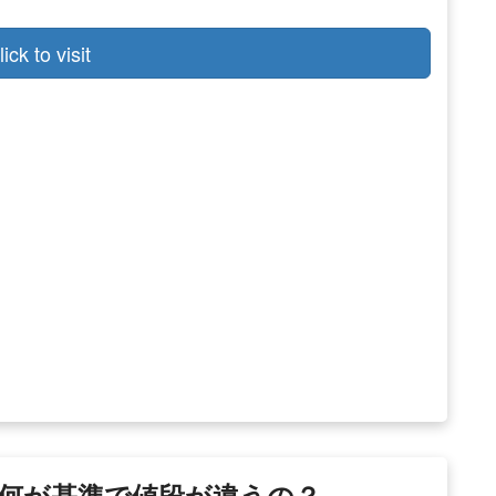
lick to visit
何が基準で値段が違うの？ –