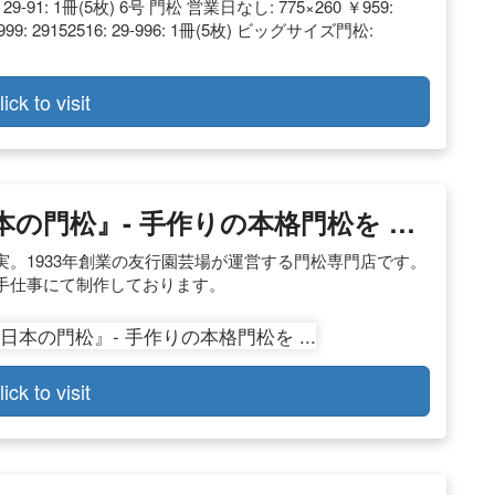
 29-91: 1冊(5枚) 6号 門松 営業日なし: 775×260 ￥959:
 ￥999: 29152516: 29-996: 1冊(5枚) ビッグサイズ門松:
lick to visit
本の門松』- 手作りの本格門松を …
。1933年創業の友行園芸場が運営する門松専門店です。
手仕事にて制作しております。
lick to visit