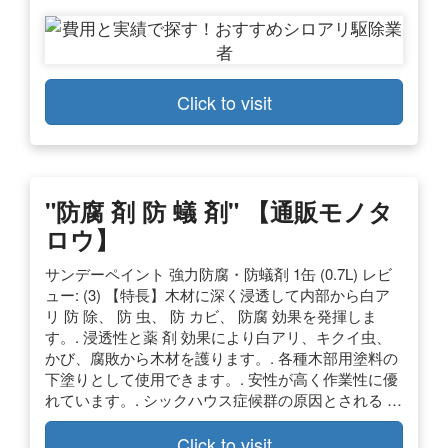
Click to visit
"防腐 剤 防 蟻 剤" 【通販モノタ
ロウ】
サンデーペイント 強力防腐・防蟻剤 1缶 (0.7L) レビ
ュー: (3) 【特長】木材に深く浸透して内部から白ア
リ 防 除、 防 虫、 防 カビ、 防腐 効果を発揮しま
す。. 浸透性と薬 剤 効果により白アリ、キクイ虫、
かび、腐敗から木材を護ります。. 各種木部用塗料の
下塗りとして使用できます。. 安性が高く作業性に優
れています。. シックハウス症候群の原因とされる …
Click to visit