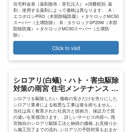
住宅料金表（薬剤散布・穿孔注入） ※消費税別. 薬
剤：使用する薬剤によって価格は異なります。. A：
エコボロンPRO（木部防蟻防腐）＋タケロックMC50
スーパー（土壌防除）. B：タケロックSP20W（木部
防除防腐）＋タケロックMC50スーパー（土壌防
除）.
Click to visit
シロアリ(白蟻)・ハト・害虫駆除
対策の雨宮 住宅メンテナンス …
シロアリを駆除したい. 価格の安さだけを売りにした
シロアリ業者による粗悪な工事は後を絶ちません。.
当社は高く教育された社員力と技術力、保証力で質
の違いを実感頂けます。. 詳しいサービス内容へ. 雨
宮独自のシロアリ駆除工法と納得の価格. お見積りか
ら施工完了までの流れ. シロアリの予防対策もおまか