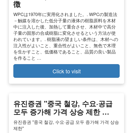
徴
WPCは1970年に実用化されました。. WPCの製造法
－触媒を溶かした低分子量の液体の樹脂原料を木材
中に注入した後、加熱して重合させ、木材中で高分
子量の固形の合成樹脂に変化させるという方法が使
われています。. 樹脂液の望ましい条件は、木材への
注入性がよいこと、重合性がよいこと、無色で木理
を生かすこと、低価格であること、品質の良い製品
を作ること …
Click to visit
유진증권 "중국 철강, 수요·공급
모두 증가해 가격 상승 제한 …
유진증권 "중국 철강, 수요·공급 모두 증가해 가격 상승
제한"