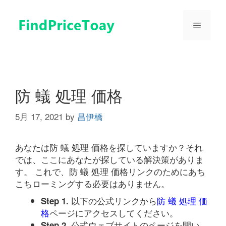
コ
ン
メ
テ
ン
ツ
ニ
へ
ス
ュ
キ
防 蟻 処理 価格
ッ
プ
5月 17, 2021
by
昌伊橋
ー
あなたは防 蟻 処理 価格を探していますか？それ
では、ここにあなたが探している解決策がありま
す。 これで、防 蟻 処理 価格リンクのためにあち
こちローミングする必要はありません。
以下の公式リンクから
防 蟻 処理 価
Step 1.
格
ページにアクセスしてください。
公式ウェブサイトのページを開い
Step 2.