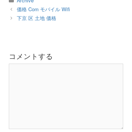
Archive
テ
投
価格 Com モバイル Wifi
ゴ
稿
下京 区 土地 価格
リ
ナ
ー
ビ
ゲ
ー
シ
コメントする
ョ
コ
ン
メ
ン
ト