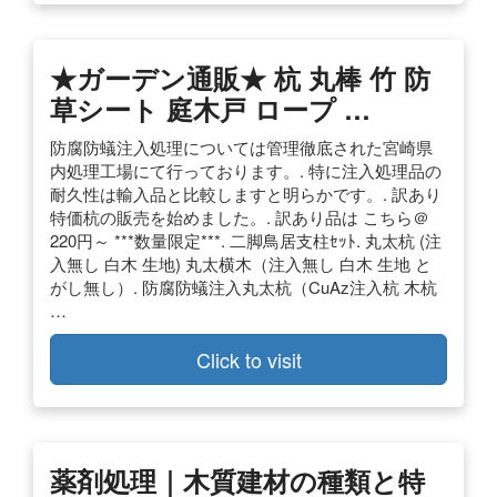
★ガーデン通販★ 杭 丸棒 竹 防
草シート 庭木戸 ロープ …
防腐防蟻注入処理については管理徹底された宮崎県
内処理工場にて行っております。. 特に注入処理品の
耐久性は輸入品と比較しますと明らかです。. 訳あり
特価杭の販売を始めました。. 訳あり品は こちら＠
220円～ ***数量限定***. 二脚鳥居支柱ｾｯﾄ. 丸太杭 (注
入無し 白木 生地) 丸太横木（注入無し 白木 生地 と
がし無し）. 防腐防蟻注入丸太杭（CuAz注入杭 木杭
…
Click to visit
薬剤処理｜木質建材の種類と特