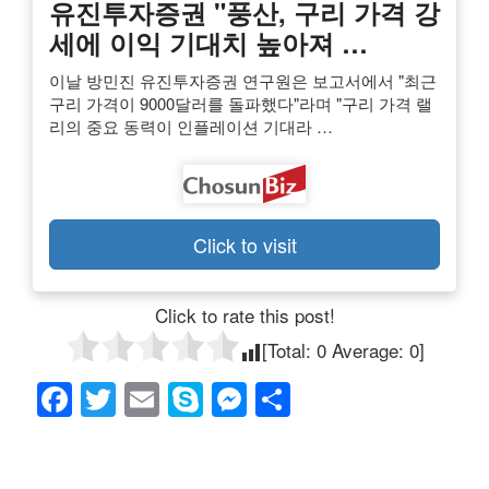
유진투자증권 "풍산, 구리 가격 강
세에 이익 기대치 높아져 …
이날 방민진 유진투자증권 연구원은 보고서에서 "최근
구리 가격이 9000달러를 돌파했다"라며 "구리 가격 랠
리의 중요 동력이 인플레이션 기대라 …
Click to visit
Click to rate this post!
[Total:
0
Average:
0
]
F
T
E
S
M
共
a
wi
m
ky
e
有
c
tt
ail
p
ss