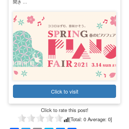
聞き …
Click to visit
Click to rate this post!
[Total:
0
Average:
0
]