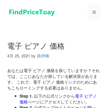
コ
ン
メ
テ
ン
ツ
ニ
へ
ス
ュ
キ
電子 ピアノ 価格
ッ
プ
4月 25, 2021
by
昌伊橋
ー
あなたは電子 ピアノ 価格を探していますか？それ
では、ここにあなたが探している解決策がありま
す。 これで、電子 ピアノ 価格リンクのためにあ
ちこちローミングする必要はありません。
以下の公式リンクから
電子 ピアノ
Step 1.
価格
ページにアクセスしてください。
公式ウェブサイトのページを開い
Step 2.