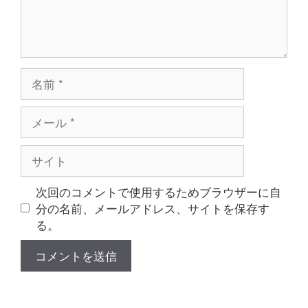
名
前
メ
ー
ル
サ
イ
ト
次回のコメントで使用するためブラウザーに自
分の名前、メールアドレス、サイトを保存す
る。