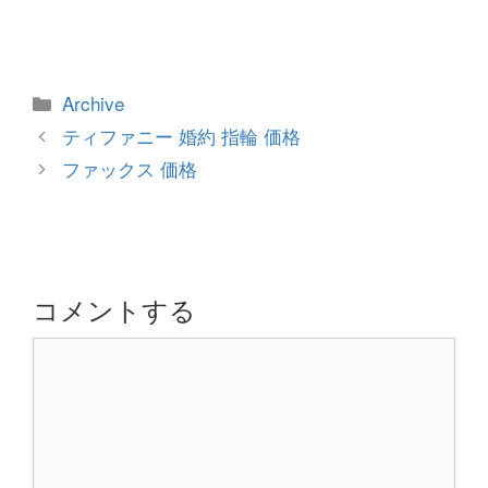
カ
Archive
テ
投
ティファニー 婚約 指輪 価格
ゴ
稿
ファックス 価格
リ
ナ
ー
ビ
ゲ
ー
シ
コメントする
ョ
コ
ン
メ
ン
ト