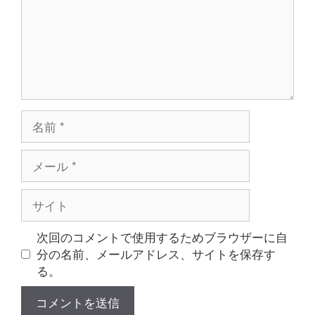
ト
名
前
メ
ー
ル
サ
イ
ト
次回のコメントで使用するためブラウザーに自
分の名前、メールアドレス、サイトを保存す
る。