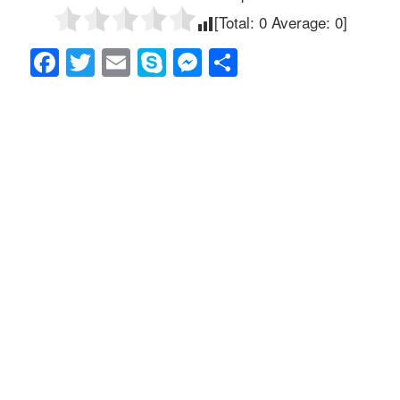
[Total:
0
Average:
0
]
F
T
E
S
M
共
a
wi
m
ky
e
有
c
tt
ail
p
ss
e
er
e
e
b
n
o
g
o
er
k