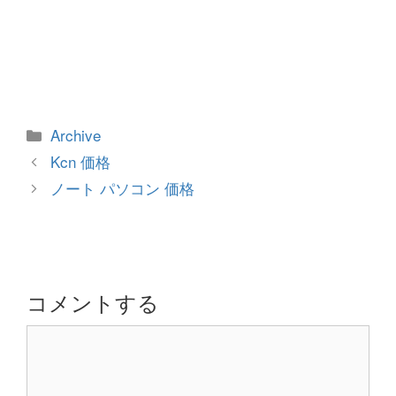
カ
Archive
テ
投
Kcn 価格
ゴ
稿
ノート パソコン 価格
リ
ナ
ー
ビ
ゲ
ー
シ
コメントする
ョ
コ
ン
メ
ン