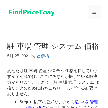
コ
ン
メ
テ
ン
ツ
ニ
へ
ス
ュ
キ
駐 車場 管理 システム 価格
ッ
プ
5月 25, 2021
by
昌伊橋
ー
あなたは駐 車場 管理 システム 価格を探していま
すか？それでは、ここにあなたが探している解決
策があります。 これで、駐 車場 管理 システム 価
格リンクのためにあちこちローミングする必要は
ありません。
以下の公式リンクから
駐 車場 管理
Step 1.
システム 価格
ページにアクセスしてくださ