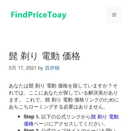
コ
ン
メ
テ
ン
ツ
ニ
へ
ス
ュ
キ
髭 剃り 電動 価格
ッ
プ
5月 17, 2021
by
昌伊橋
ー
あなたは髭 剃り 電動 価格を探していますか？そ
れでは、ここにあなたが探している解決策があり
ます。 これで、髭 剃り 電動 価格リンクのために
あちこちローミングする必要はありません。
以下の公式リンクから
髭 剃り 電動
Step 1.
価格
ページにアクセスしてください。
公式ウェブサイトのページを開い
Step 2.