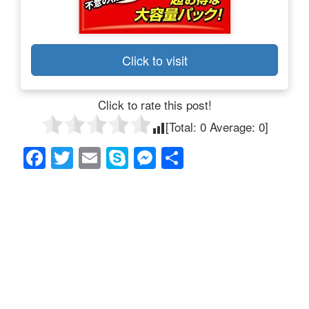
Click to visit
Click to rate this post!
[Total:
0
Average:
0
]
F
T
E
S
M
共
a
wi
m
ky
e
有
c
tt
ail
p
ss
e
er
e
e
b
n
o
g
o
er