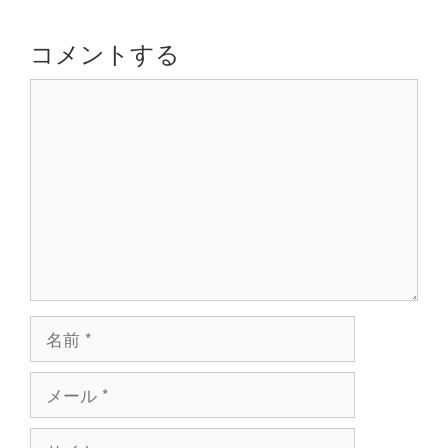
ー
シ
コメントする
ョ
コ
ン
メ
ン
ト
名
前
メ
ー
ル
サ