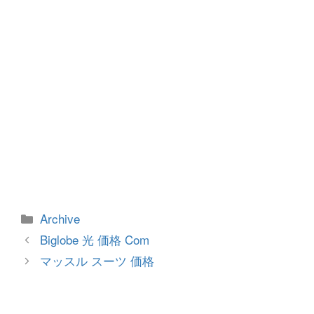
k
カ
Archive
テ
投
Biglobe 光 価格 Com
ゴ
稿
マッスル スーツ 価格
リ
ナ
ー
ビ
ゲ