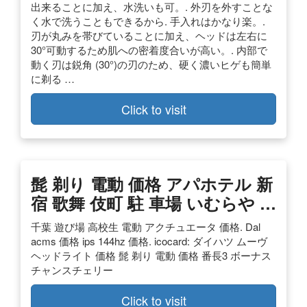
出来ることに加え、水洗いも可。. 外刃を外すことな
く水で洗うこともできるから. 手入れはかなり楽。.
刃が丸みを帯びていることに加え、ヘッドは左右に
30°可動するため肌への密着度合いが高い。. 内部で
動く刃は鋭角 (30°)の刃のため、硬く濃いヒゲも簡単
に剃る …
Click to visit
髭 剃り 電動 価格 アパホテル 新
宿 歌舞 伎町 駐 車場 いむらや …
千葉 遊び場 高校生 電動 アクチュエータ 価格. Dal
acms 価格 ips 144hz 価格. icocard: ダイハツ ムーヴ
ヘッドライト 価格 髭 剃り 電動 価格 番長3 ボーナス
チャンスチェリー
Click to visit