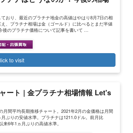
直しており、最近のプラチナ地金の高値はやはり8月7日の相
とは言え、プラチナ相場は金（ゴールド）に比べるとまだ半値
今後のプラチナ価格について記事を書いて …
lick to visit
ト | 金プラチナ相場情報 Let's
の月間平均長期推移チャート。2021年2月の金価格は月間
、8ヵ月ぶりの安値水準。プラチナは1211.0ドル。前月比
.0）以来6年1ヵ月ぶりの高値水準。