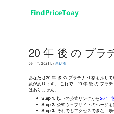
コ
ン
テ
ン
ツ
へ
ス
キ
20 年 後 の プ
ッ
プ
5月 17, 2021
by
昌伊橋
あなたは20 年 後 の プラチナ 価格を
策があります。 これで、20 年 後 の プ
はありません。
以下の公式リンクから
20 年
Step 1.
公式ウェブサイトのページを
Step 2.
それでもアクセスできない場
Step 3.