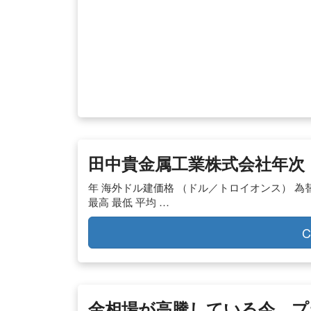
田中貴金属工業株式会社年次｜プ
年 海外ドル建価格 （ドル／トロイオンス） 為替t.t
最高 最低 平均 …
C
金相場が高騰している今、プ