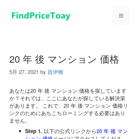
コ
ン
メ
テ
ン
ツ
ニ
へ
ス
ュ
キ
20 年 後 マンション 価格
ッ
プ
5月 27, 2021
by
昌伊橋
ー
あなたは20 年 後 マンション 価格を探しています
か？それでは、ここにあなたが探している解決策
があります。 これで、20 年 後 マンション 価格リ
ンクのためにあちこちローミングする必要はあり
ません。
以下の公式リンクから
20 年 後 マン
Step 1.
ション 価格
ページにアクセスしてくださ