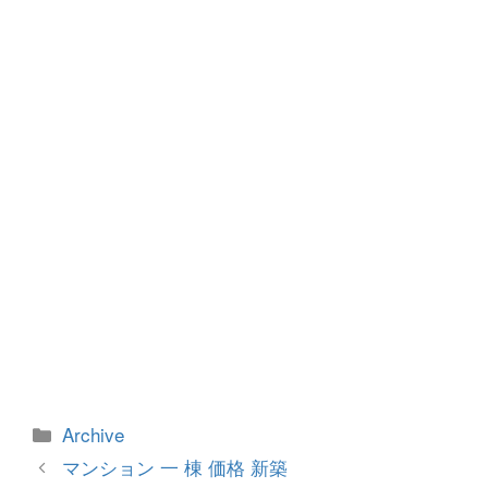
o
g
o
er
k
カ
Archive
テ
投
マンション 一 棟 価格 新築
ゴ