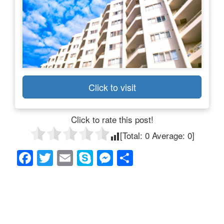
Click to visit
Click to rate this post!
[Total:
0
Average:
0
]
F
T
E
S
M
共
a
wi
m
ky
e
有
c
tt
ail
p
ss
e
er
e
e
b
n