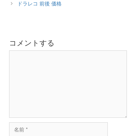
稿
ドラレコ 前後 価格
リ
ナ
ー
ビ
ゲ
ー
シ
コメントする
ョ
コ
ン
メ
ン
ト
名
前