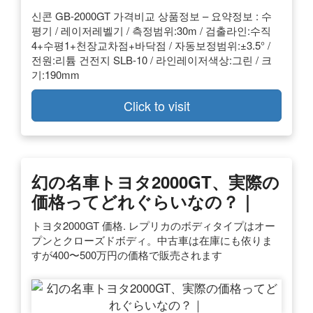
신콘 GB-2000GT 가격비교 상품정보 – 요약정보 : 수
평기 / 레이저레벨기 / 측정범위:30m / 검출라인:수직
4+수평1+천장교차점+바닥점 / 자동보정범위:±3.5° /
전원:리튬 건전지 SLB-10 / 라인레이저색상:그린 / 크
기:190mm
Click to visit
幻の名車トヨタ2000GT、実際の
価格ってどれぐらいなの？｜
トヨタ2000GT 価格. レプリカのボディタイプはオー
プンとクローズドボディ。中古車は在庫にも依りま
すが400〜500万円の価格で販売されます