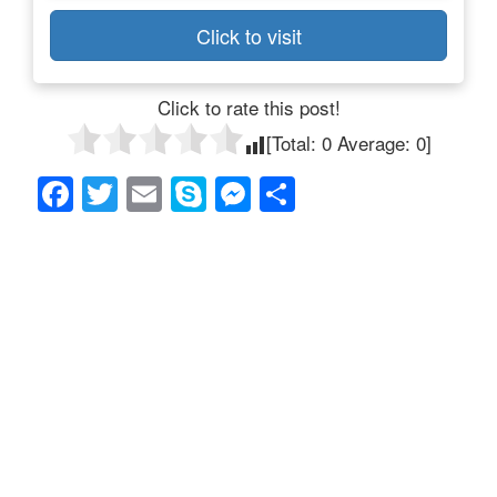
Click to visit
Click to rate this post!
[Total:
0
Average:
0
]
F
T
E
S
M
共
a
wi
m
ky
e
有
c
tt
ail
p
ss
e
er
e
e
b
n
o
g
o
er
k