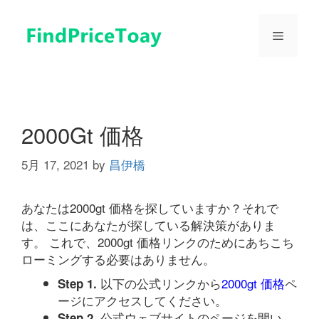
コ
ン
メ
テ
ン
ツ
ニ
へ
ス
ュ
キ
2000Gt 価格
ッ
プ
5月 17, 2021
by
昌伊橋
ー
あなたは2000gt 価格を探していますか？それで
は、ここにあなたが探している解決策がありま
す。 これで、2000gt 価格リンクのためにあちこち
ローミングする必要はありません。
以下の公式リンクから
2000gt 価格
ペ
Step 1.
ージにアクセスしてください。
公式ウェブサイトのページを開い
Step 2.