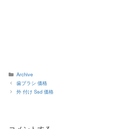
カ
Archive
テ
投
歯ブラシ 価格
ゴ
稿
外 付け Ssd 価格
リ
ナ
ー
ビ
ゲ
ー
シ
コメントする