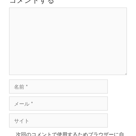
ョ
コ
ン
メ
ン
ト
名
前
メ
ー
ル
サ
イ
ト
次回のコメントで使用するためブラウザーに自