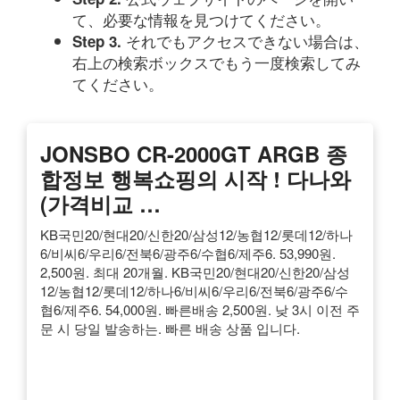
て、必要な情報を見つけてください。
それでもアクセスできない場合は、
Step 3.
右上の検索ボックスでもう一度検索してみ
てください。
JONSBO CR-2000GT ARGB 종
합정보 행복쇼핑의 시작 ! 다나와
(가격비교 …
KB국민20/현대20/신한20/삼성12/농협12/롯데12/하나
6/비씨6/우리6/전북6/광주6/수협6/제주6. 53,990원.
2,500원. 최대 20개월. KB국민20/현대20/신한20/삼성
12/농협12/롯데12/하나6/비씨6/우리6/전북6/광주6/수
협6/제주6. 54,000원. 빠른배송 2,500원. 낮 3시 이전 주
문 시 당일 발송하는. 빠른 배송 상품 입니다.