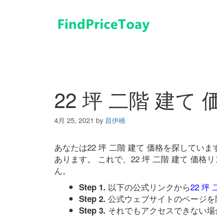
コ
ン
テ
ン
ツ
へ
ス
キ
22 坪 二階 建て 
ッ
プ
4月 25, 2021
by
昌伊橋
あなたは22 坪 二階 建て 価格を探して
あります。 これで、22 坪 二階 建て 
ん。
以下の公式リンクから
22 坪
Step 1.
公式ウェブサイトのページを
Step 2.
それでもアクセスできない場
Step 3.