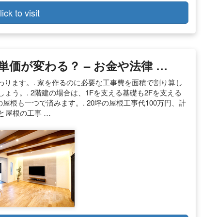
lick to visit
価が変わる？ – お金や法律 …
ります。. 家を作るのに必要な工事費を面積で割り算し
しょう。. 2階建の場合は、1Fを支える基礎も2Fを支える
の屋根も一つで済みます。. 20坪の屋根工事代100万円、計
と屋根の工事 …