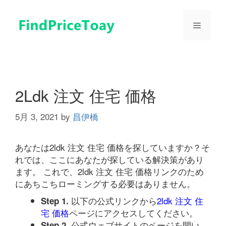
コ
ン
メ
テ
ン
ツ
ニ
へ
ス
ュ
キ
2Ldk 注文 住宅 価格
ッ
プ
5月 3, 2021
by
昌伊橋
ー
あなたは2ldk 注文 住宅 価格を探していますか？そ
れでは、ここにあなたが探している解決策があり
ます。 これで、2ldk 注文 住宅 価格リンクのため
にあちこちローミングする必要はありません。
以下の公式リンクから
2ldk 注文 住
Step 1.
宅 価格
ページにアクセスしてください。
公式ウェブサイトのページを開い
Step 2.