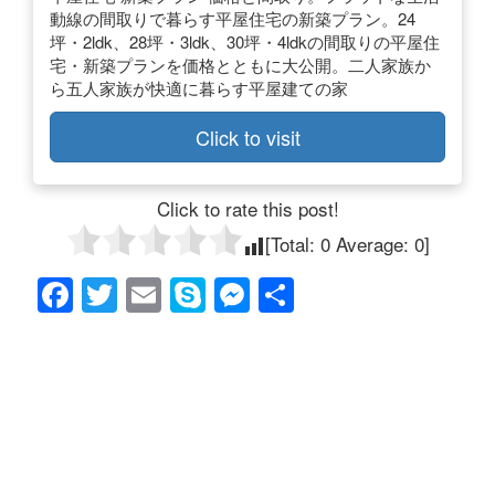
動線の間取りで暮らす平屋住宅の新築プラン。24
坪・2ldk、28坪・3ldk、30坪・4ldkの間取りの平屋住
宅・新築プランを価格とともに大公開。二人家族か
ら五人家族が快適に暮らす平屋建ての家
Click to visit
Click to rate this post!
[Total:
0
Average:
0
]
F
T
E
S
M
共
a
wi
m
ky
e
有
c
tt
ail
p
ss
e
er
e
e
b
n
o
g