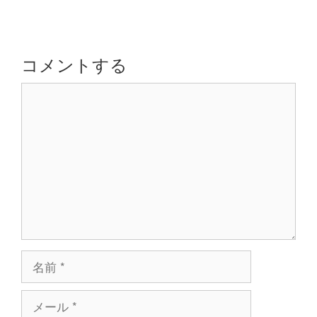
ビ
ゲ
ー
シ
コメントする
ョ
コ
ン
メ
ン
ト
名
前
メ
ー