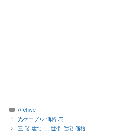
o
er
k
カ
Archive
テ
投
光ケーブル 価格 表
ゴ
稿
三 階 建て 二 世帯 住宅 価格
リ
ナ
ー