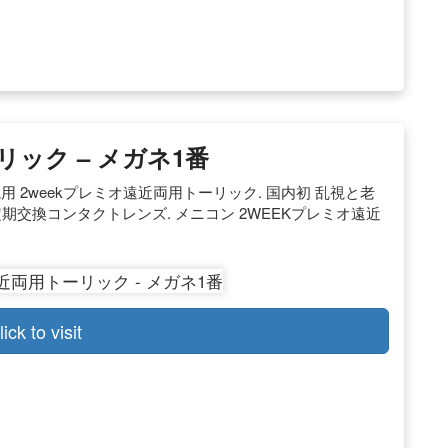
リック – メガネ1番
視用 2weekプレミオ遠近両用トーリック. 国内初 乱視と老
交換コンタクトレンズ. メニコン 2WEEKプレミオ遠近
lick to visit