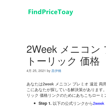
コ
ン
テ
ン
ツ
へ
ス
キ
2Week メニコン
ッ
プ
トーリック 価格
4月 25, 2021
by
昌伊橋
あなたは2week メニコン プレミオ 遠近
こにあなたが探している解決策があります。 こ
リック 価格リンクのためにあちこちローミ
以下の公式リンクから
2wee
Step 1.