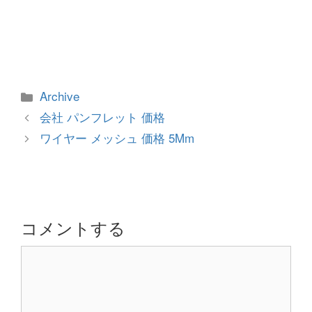
カ
Archive
テ
投
会社 パンフレット 価格
ゴ
稿
ワイヤー メッシュ 価格 5Mm
リ
ナ
ー
ビ
ゲ
ー
シ
コメントする
ョ
コ
ン
メ
ン
ト