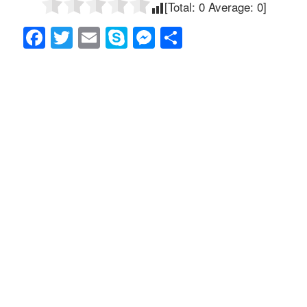
[Total:
0
Average:
0
]
F
T
E
S
M
共
a
wi
m
ky
e
有
c
tt
ail
p
ss
e
er
e
e
b
n
o
g
o
er
k