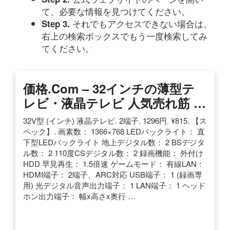
て、必要な情報を見つけてください。
それでもアクセスできない場合は、
Step 3.
右上の検索ボックスでもう一度検索してみ
てください。
価格.com – 32インチの薄型テ
レビ・液晶テレビ 人気売れ筋 …
32V型 (インチ) 液晶テレビ. 2端子. 1296円. ¥815. 【ス
ペック】. 画素数： 1366×768 LEDバックライト： 直
下型LEDバックライト 地上デジタル数： 2 BSデジタ
ル数： 2 110度CSデジタル数： 2 録画機能： 外付け
HDD 早見再生： 1.5倍速 ゲームモード： 有線LAN：
HDMI端子： 2端子、ARC対応 USB端子： 1 (録画専
用) 光デジタル音声出力端子： 1 LAN端子： 1 ヘッド
ホン出力端子： 幅x高さx奥行 …