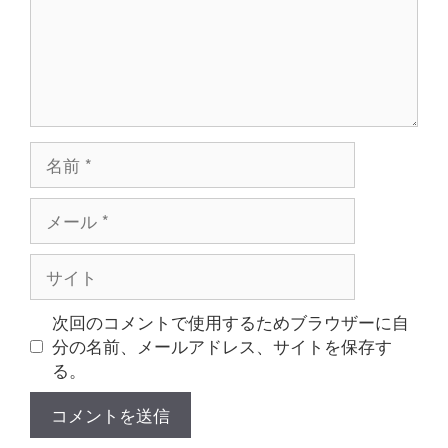
名
前
メ
ー
ル
サ
イ
ト
次回のコメントで使用するためブラウザーに自
分の名前、メールアドレス、サイトを保存す
る。