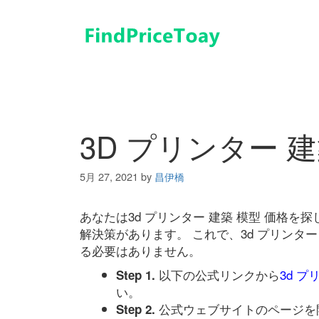
コ
ン
テ
ン
ツ
へ
ス
キ
3D プリンター 建
ッ
プ
5月 27, 2021
by
昌伊橋
あなたは3d プリンター 建築 模型 価格
解決策があります。 これで、3d プリンタ
る必要はありません。
以下の公式リンクから
3d プ
Step 1.
い。
公式ウェブサイトのページを
Step 2.