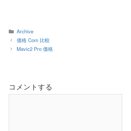
カ
Archive
テ
投
価格 Com 比較
ゴ
稿
Mavic2 Pro 価格
リ
ナ
ー
ビ
ゲ
ー
シ
コメントする
ョ
コ
ン
メ
ン
ト