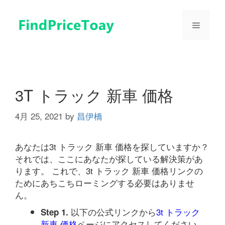
コ
ン
メ
テ
ン
ツ
ニ
へ
ス
ュ
キ
3T トラック 新車 価格
ッ
プ
4月 25, 2021
by
昌伊橋
ー
あなたは3t トラック 新車 価格を探していますか？
それでは、ここにあなたが探している解決策があ
ります。 これで、3t トラック 新車 価格リンクの
ためにあちこちローミングする必要はありませ
ん。
以下の公式リンクから
3t トラック
Step 1.
新車 価格
ページにアクセスしてください。