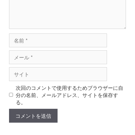
名
前
メ
ー
ル
サ
イ
ト
次回のコメントで使用するためブラウザーに自
分の名前、メールアドレス、サイトを保存す
る。