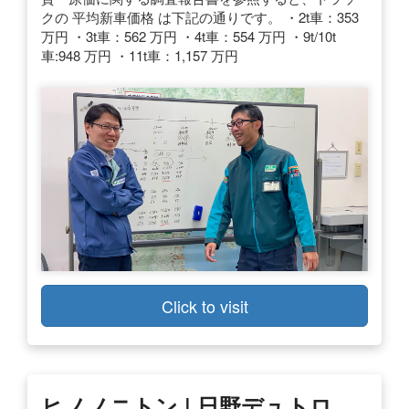
クの 平均新車価格 は下記の通りです。 ・2t車：353
万円 ・3t車：562 万円 ・4t車：554 万円 ・9t/10t
車:948 万円 ・11t車：1,157 万円
Click to visit
ヒノノニトン | 日野デュトロ